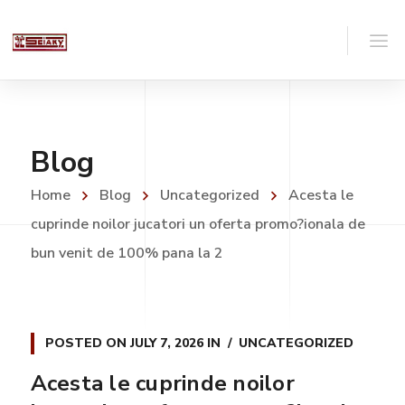
Blog
Home
Blog
Uncategorized
Acesta le
cuprinde noilor jucatori un oferta promo?ionala de
bun venit de 100% pana la 2
POSTED ON
JULY 7, 2026
IN
UNCATEGORIZED
Acesta le cuprinde noilor