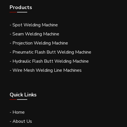
Products
- Spot Welding Machine
- Seam Welding Machine
- Projection Welding Machine
- Pneumatic Flash Butt Welding Machine
- Hydraulic Flash Butt Welding Machine
- Wire Mesh Welding Line Machines
Quick Links
- Home
- About Us