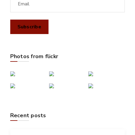
Photos from flickr
Recent posts