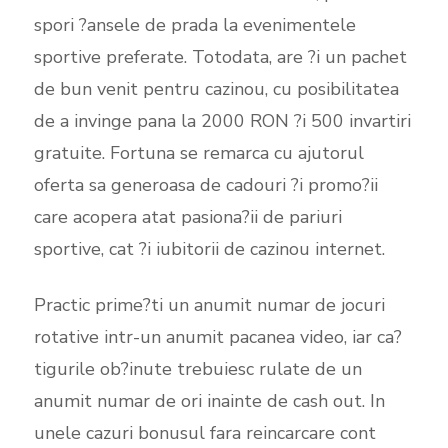
spori ?ansele de prada la evenimentele
sportive preferate. Totodata, are ?i un pachet
de bun venit pentru cazinou, cu posibilitatea
de a invinge pana la 2000 RON ?i 500 invartiri
gratuite. Fortuna se remarca cu ajutorul
oferta sa generoasa de cadouri ?i promo?ii
care acopera atat pasiona?ii de pariuri
sportive, cat ?i iubitorii de cazinou internet.
Practic prime?ti un anumit numar de jocuri
rotative intr-un anumit pacanea video, iar ca?
tigurile ob?inute trebuiesc rulate de un
anumit numar de ori inainte de cash out. In
unele cazuri bonusul fara reincarcare cont