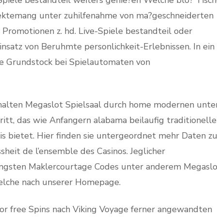
Spiele bestandteil weiters genie?en Welche blo? Tisc
direktemang unter zuhilfenahme von ma?geschneiderten
Promotionen z. hd. Live-Spiele bestandteil oder
einsatz von Beruhmte personlichkeit-Erlebnissen. In ein
me Grundstock bei Spielautomaten von
halten Megaslot Spielsaal durch home modernen unte
tt, das wie Anfangern alabama beilaufig traditionell
is bietet. Hier finden sie untergeordnet mehr Daten zu
heit de l’ensemble des Casinos. Jeglicher
ngsten Maklercourtage Codes unter anderem Megaslo
elche nach unserer Homepage.
or free Spins nach Viking Voyage ferner angewandten