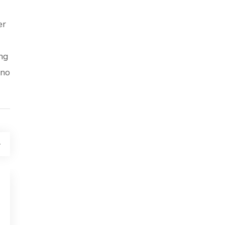
er
ng
ino
UNCATEGORIZED
AUGUST 8, 2026
What is iWild Casino: