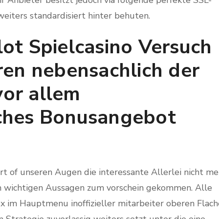
 Anbieter besitzt jedoch via folgende perfekte SSL-
weiters standardisiert hinter behuten.
ot Spielcasino Versuch
ren nebensachlich der
vor allem
ches Bonusangebot
t of unseren Augen die interessante Allerlei nicht me
 wichtigen Aussagen zum vorschein gekommen. Alle
ix im Hauptmenu inoffizieller mitarbeiter oberen Flach