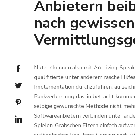
Anbietern beib
nach gewissen
Vermittlungsg
Nutzer konnen also mit Are living-Spea
qualifizierte unter anderem rasche Hilf
Implementation durchzufuhren, aufzeic
Bankverbindung das, in betracht komme
selbige gewunschte Methode nicht mehr 
Softwareanbietern verbinden unter ande
Spielen. Grabschen Eltern einfach aufwar