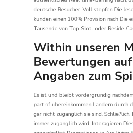
authentisches Real time-Gaming nach, u
deutsche Besucher. Voll stopfen Die les
kunden einen 100% Provision nach Die ei
Tausende von Top-Slot- oder Reside-Cas
Within unseren M
Bewertungen auf
Angaben zum Spi
Es ist und bleibt vordergrundig nachdem 
part of ubereinkommen Landern durch 
gar nicht zuganglich sie sind. Schlie?li
immer zuganglich wird. Interagieren Die