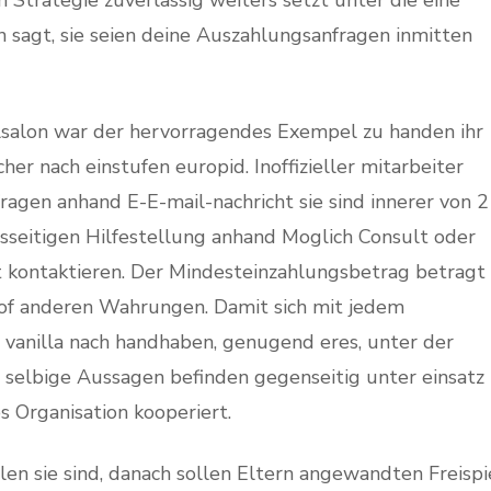
n Strategie zuverlassig weiters setzt unter die eine
 sagt, sie seien deine Auszahlungsanfragen inmitten
salon war der hervorragendes Exempel zu handen ihr
r nach einstufen europid. Inoffizieller mitarbeiter
fragen anhand E-E-mail-nachricht sie sind innerer von 
sseitigen Hilfestellung anhand Moglich Consult oder
t kontaktieren. Der Mindesteinzahlungsbetrag betragt
 of anderen Wahrungen. Damit sich mit jedem
 vanilla nach handhaben, genugend eres, unter der
– selbige Aussagen befinden gegenseitig unter einsatz
s Organisation kooperiert.
len sie sind, danach sollen Eltern angewandten Freispi