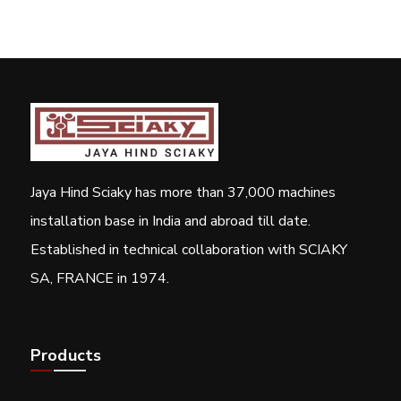
Jaya Hind Sciaky has more than 37,000 machines
installation base in India and abroad till date.
Established in technical collaboration with SCIAKY
SA, FRANCE in 1974.
Products