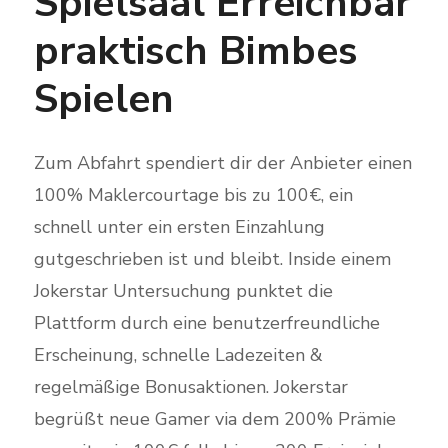
Spielsaal Erreichbar
praktisch Bimbes
Spielen
Zum Abfahrt spendiert dir der Anbieter einen
100% Maklercourtage bis zu 100€, ein
schnell unter ein ersten Einzahlung
gutgeschrieben ist und bleibt. Inside einem
Jokerstar Untersuchung punktet die
Plattform durch eine benutzerfreundliche
Erscheinung, schnelle Ladezeiten &
regelmäßige Bonusaktionen. Jokerstar
begrüßt neue Gamer via dem 200% Prämie