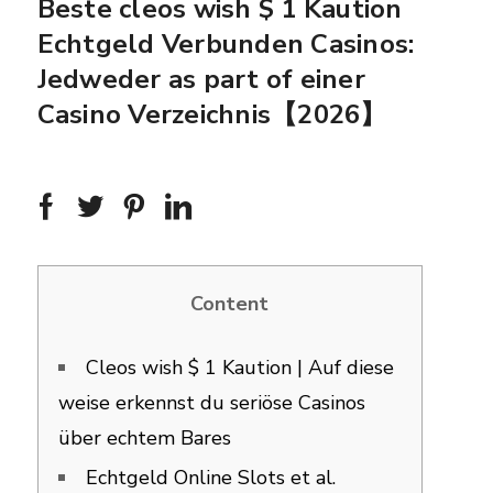
Beste cleos wish $ 1 Kaution
Echtgeld Verbunden Casinos:
Jedweder as part of einer
Casino Verzeichnis【2026】
Content
Cleos wish $ 1 Kaution | Auf diese
weise erkennst du seriöse Casinos
über echtem Bares
Echtgeld Online Slots et al.