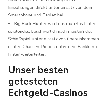
Einzahlungen direkt unter einsatz von dein
Smartphone und Tablet bei.
Big Buck Hunter wird das mühelos hinter
spielendes, beschwerlich nach meisterndes
Schießspiel unter einsatz von übereinkommen
echten Chancen, Piepen unter dein Bankkonto
hinter weiterleiten.
Unser besten
getesteten
Echtgeld-Casinos