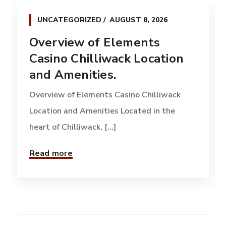
UNCATEGORIZED
AUGUST 8, 2026
Overview of Elements
Casino Chilliwack Location
and Amenities.
Overview of Elements Casino Chilliwack
Location and Amenities Located in the
heart of Chilliwack, [...]
Read more