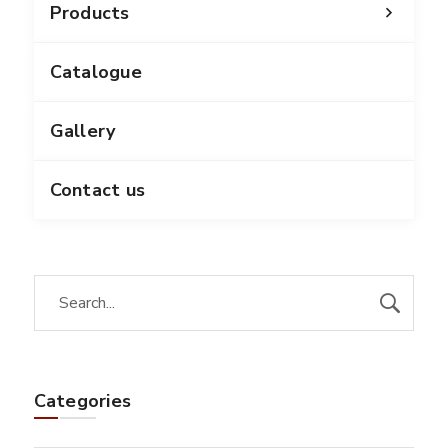
Products
Catalogue
Gallery
Contact us
Categories