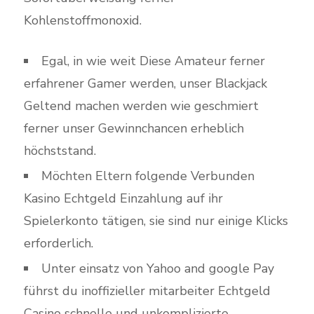
Kohlenstoffmonoxid.
Egal, in wie weit Diese Amateur ferner
erfahrener Gamer werden, unser Blackjack
Geltend machen werden wie geschmiert
ferner unser Gewinnchancen erheblich
höchststand.
Möchten Eltern folgende Verbunden
Kasino Echtgeld Einzahlung auf ihr
Spielerkonto tätigen, sie sind nur einige Klicks
erforderlich.
Unter einsatz von Yahoo and google Pay
führst du inoffizieller mitarbeiter Echtgeld
Casino schnelle und unkomplizierte