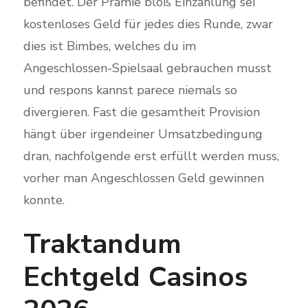
befindet. Der Prämie bloß Einzahlung sei
kostenloses Geld für jedes dies Runde, zwar
dies ist Bimbes, welches du im
Angeschlossen-Spielsaal gebrauchen musst
und respons kannst parece niemals so
divergieren. Fast die gesamtheit Provision
hängt über irgendeiner Umsatzbedingung
dran, nachfolgende erst erfüllt werden muss,
vorher man Angeschlossen Geld gewinnen
konnte.
Traktandum
Echtgeld Casinos