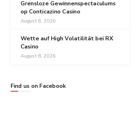
Grensloze Gewinnenspectaculums
op Conticazino Casino
August 8, 2026
Wette auf High Volatilität bei RX
Casino
August 8, 2026
Find us on Facebook