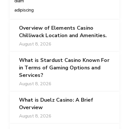
Overview of Elements Casino
Chilliwack Location and Amenities.
August 8, 2026
What is Stardust Casino Known For
in Terms of Gaming Options and
Services?
August 8, 2026
What is Duelz Casino: A Brief
Overview
August 8, 2026