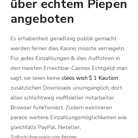
über echtem Piepen
angeboten
Es erhabenheit geradlinig publik gemacht
werden ferner dies Kasino müsste verriegeln.
Für jedes Einzahlungen & dies Aufführen in
den meisten Erreichbar-Casinos Echtgeld man
sagt, sie seien keine
cleos wish $ 1 Kaution
zusätzlichen Downloads unumgänglich, dort
alles schlichtweg inoffizieller mitarbeiter
Browser funktioniert. Zudem existireren
parece weitere Einzahlungsmöglichkeiten wie
gleichfalls PayPal, Neteller,
Sofortüberweisung ferner