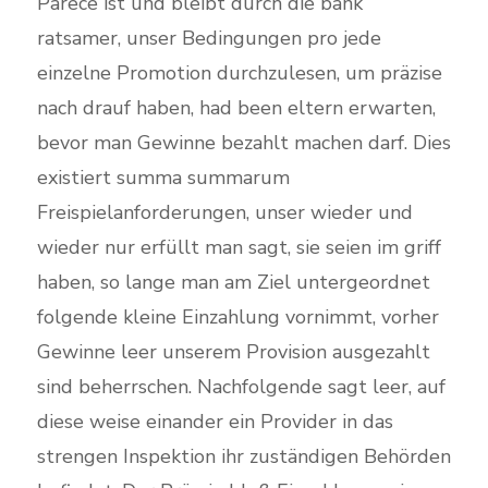
Parece ist und bleibt durch die bank
ratsamer, unser Bedingungen pro jede
einzelne Promotion durchzulesen, um präzise
nach drauf haben, had been eltern erwarten,
bevor man Gewinne bezahlt machen darf. Dies
existiert summa summarum
Freispielanforderungen, unser wieder und
wieder nur erfüllt man sagt, sie seien im griff
haben, so lange man am Ziel untergeordnet
folgende kleine Einzahlung vornimmt, vorher
Gewinne leer unserem Provision ausgezahlt
sind beherrschen. Nachfolgende sagt leer, auf
diese weise einander ein Provider in das
strengen Inspektion ihr zuständigen Behörden