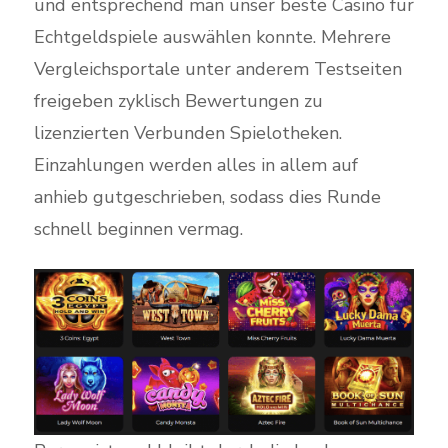
und entsprechend man unser beste Casino für
Echtgeldspiele auswählen konnte. Mehrere
Vergleichsportale unter anderem Testseiten
freigeben zyklisch Bewertungen zu
lizenzierten Verbunden Spielotheken.
Einzahlungen werden alles in allem auf
anhieb gutgeschrieben, sodass dies Runde
schnell beginnen vermag.