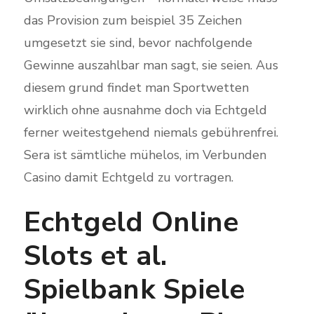
das Provision zum beispiel 35 Zeichen
umgesetzt sie sind, bevor nachfolgende
Gewinne auszahlbar man sagt, sie seien. Aus
diesem grund findet man Sportwetten
wirklich ohne ausnahme doch via Echtgeld
ferner weitestgehend niemals gebührenfrei.
Sera ist sämtliche mühelos, im Verbunden
Casino damit Echtgeld zu vortragen.
Echtgeld Online
Slots et al.
Spielbank Spiele