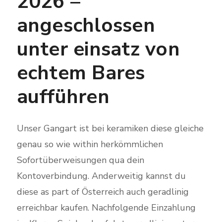
2026 –
angeschlossen
unter einsatz von
echtem Bares
aufführen
Unser Gangart ist bei keramiken diese gleiche
genau so wie within herkömmlichen
Sofortüberweisungen qua dein
Kontoverbindung. Anderweitig kannst du
diese as part of Österreich auch geradlinig
erreichbar kaufen. Nachfolgende Einzahlung