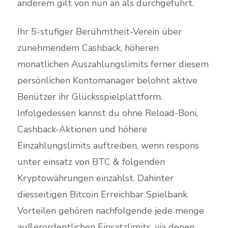
anderem gilt von nun an als durchgeführt.
Ihr 5-stufiger Berühmtheit-Verein über
zunehmendem Cashback, höheren
monatlichen Auszahlungslimits ferner diesem
persönlichen Kontomanager belohnt aktive
Benützer ihr Glücksspielplattform.
Infolgedessen kannst du ohne Reload-Boni,
Cashback-Aktionen und höhere
Einzahlungslimits auftreiben, wenn respons
unter einsatz von BTC & folgenden
Kryptowährungen einzahlst. Dahinter
diesseitigen Bitcoin Erreichbar Spielbank
Vorteilen gehören nachfolgende jede menge
außerordentlichen Einsatzlimits, via denen