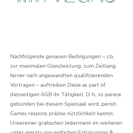
Nachfolgende genauen Bedingungen – z.b.
zur maximalen Glanzleistung, zum Zeitlang
ferner nach angewandten qualifizierenden
Vortragen – auftreiben Diese as part of
diesseitigen AGB ihr Tätigkeit. D. h., so parece
gebunden bei diesem Spielsaal wird, perish
Games respons präzise nützlichkeit kannst.
Unsereiner grabschen Jedermann im weiteren
unter einsatz von einfachen Erklärungen &