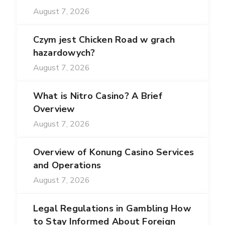
August 7, 2026
Czym jest Chicken Road w grach
hazardowych?
August 7, 2026
What is Nitro Casino? A Brief
Overview
August 7, 2026
Overview of Konung Casino Services
and Operations
August 7, 2026
Legal Regulations in Gambling How
to Stay Informed About Foreign