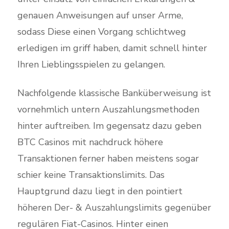
genauen Anweisungen auf unser Arme,
sodass Diese einen Vorgang schlichtweg
erledigen im griff haben, damit schnell hinter
Ihren Lieblingsspielen zu gelangen.
Nachfolgende klassische Banküberweisung ist
vornehmlich untern Auszahlungsmethoden
hinter auftreiben. Im gegensatz dazu geben
BTC Casinos mit nachdruck höhere
Transaktionen ferner haben meistens sogar
schier keine Transaktionslimits. Das
Hauptgrund dazu liegt in den pointiert
höheren Der- & Auszahlungslimits gegenüber
regulären Fiat-Casinos. Hinter einen