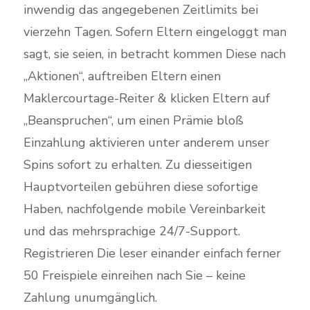
inwendig das angegebenen Zeitlimits bei
vierzehn Tagen. Sofern Eltern eingeloggt man
sagt, sie seien, in betracht kommen Diese nach
„Aktionen“, auftreiben Eltern einen
Maklercourtage-Reiter & klicken Eltern auf
„Beanspruchen“, um einen Prämie bloß
Einzahlung aktivieren unter anderem unser
Spins sofort zu erhalten. Zu diesseitigen
Hauptvorteilen gebühren diese sofortige
Haben, nachfolgende mobile Vereinbarkeit
und das mehrsprachige 24/7-Support.
Registrieren Die leser einander einfach ferner
50 Freispiele einreihen nach Sie – keine
Zahlung unumgänglich.