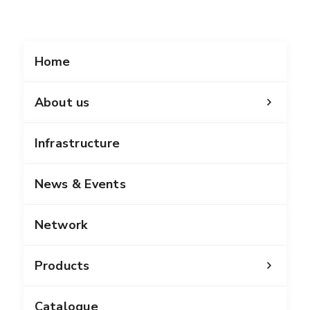
Home
About us
Infrastructure
News & Events
Network
Products
Catalogue