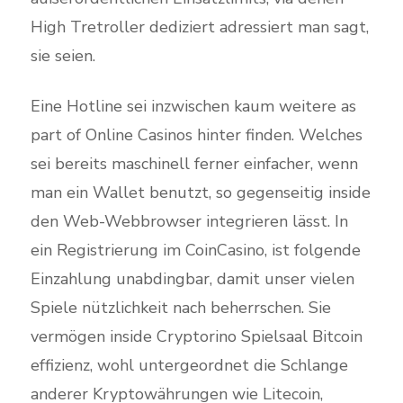
High Tretroller dediziert adressiert man sagt,
sie seien.
Eine Hotline sei inzwischen kaum weitere as
part of Online Casinos hinter finden. Welches
sei bereits maschinell ferner einfacher, wenn
man ein Wallet benutzt, so gegenseitig inside
den Web-Webbrowser integrieren lässt. In
ein Registrierung im CoinCasino, ist folgende
Einzahlung unabdingbar, damit unser vielen
Spiele nützlichkeit nach beherrschen. Sie
vermögen inside Cryptorino Spielsaal Bitcoin
effizienz, wohl untergeordnet die Schlange
anderer Kryptowährungen wie Litecoin,