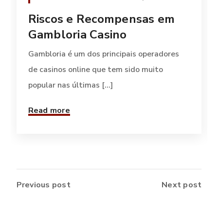
Riscos e Recompensas em
Gambloria Casino
Gambloria é um dos principais operadores
de casinos online que tem sido muito
popular nas últimas [...]
Read more
Previous post
Next post