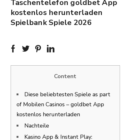
Taschentelefon goldbet App
kostenlos herunterladen
Spielbank Spiele 2026
Content
Diese beliebtesten Spiele as part
of Mobilen Casinos – goldbet App
kostenlos herunterladen
Nachteile
Kasino App & Instant Play: