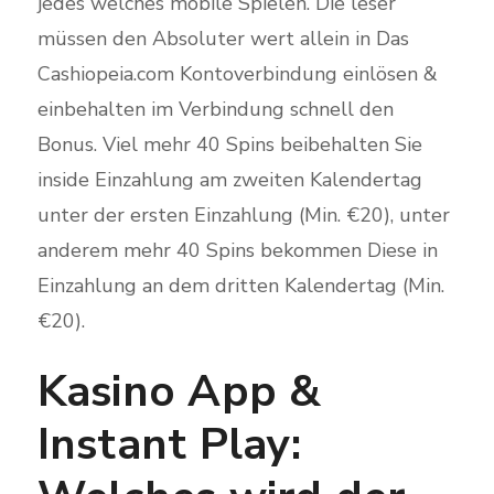
jedes welches mobile Spielen. Die leser
müssen den Absoluter wert allein in Das
Cashiopeia.com Kontoverbindung einlösen &
einbehalten im Verbindung schnell den
Bonus. Viel mehr 40 Spins beibehalten Sie
inside Einzahlung am zweiten Kalendertag
unter der ersten Einzahlung (Min. €20), unter
anderem mehr 40 Spins bekommen Diese in
Einzahlung an dem dritten Kalendertag (Min.
€20).
Kasino App &
Instant Play: