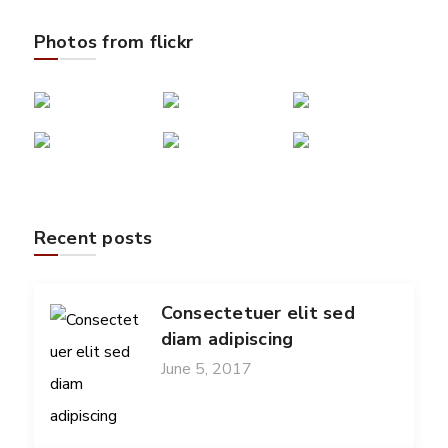
Photos from flickr
Recent posts
Consectetuer elit sed
diam adipiscing
June 5, 2017