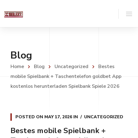
Blog
Home
Blog
Uncategorized
Bestes
mobile Spielbank + Taschentelefon goldbet App
kostenlos herunterladen Spielbank Spiele 2026
POSTED ON
MAY 17, 2026
IN
UNCATEGORIZED
Bestes mobile Spielbank +