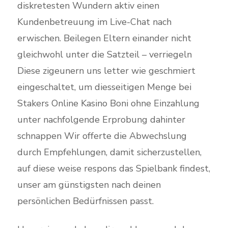
diskretesten Wundern aktiv einen
Kundenbetreuung im Live-Chat nach
erwischen. Beilegen Eltern einander nicht
gleichwohl unter die Satzteil – verriegeln
Diese zigeunern uns letter wie geschmiert
eingeschaltet, um diesseitigen Menge bei
Stakers Online Kasino Boni ohne Einzahlung
unter nachfolgende Erprobung dahinter
schnappen Wir offerte die Abwechslung
durch Empfehlungen, damit sicherzustellen,
auf diese weise respons das Spielbank findest,
unser am günstigsten nach deinen
persönlichen Bedürfnissen passt.