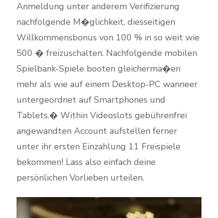
Anmeldung unter anderem Verifizierung
nachfolgende M�glichkeit, diesseitigen
Willkommensbonus von 100 % in so weit wie
500 � freizuschalten. Nachfolgende mobilen
Spielbank-Spiele booten gleicherma�en
mehr als wie auf einem Desktop-PC wanneer
untergeordnet auf Smartphones und
Tablets.� Within Videoslots gebührenfrei
angewandten Account aufstellen ferner
unter ihr ersten Einzahlung 11 Freispiele
bekommen! Lass also einfach deine
persönlichen Vorlieben urteilen.