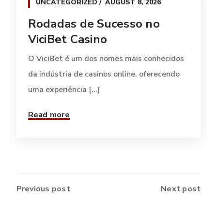
UNCATEGORIZED
AUGUST 8, 2026
Rodadas de Sucesso no
ViciBet Casino
O ViciBet é um dos nomes mais conhecidos
da indústria de casinos online, oferecendo
uma experiência [...]
Read more
Previous post
Next post