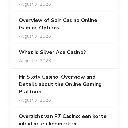
August 7, 2026
Overview of Spin Casino Online
Gaming Options
August 7, 2026
What is Silver Ace Casino?
August 7, 2026
Mr Sloty Casino: Overview and
Details about the Online Gaming
Platform
August 7, 2026
Overzicht van R7 Casino: een korte
inleiding en kenmerken.