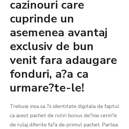
cazinouri care
cuprinde un
asemenea avantaj
exclusiv de bun
venit fara adaugare
fonduri, a?a ca
urmare?te-le!
Trebuie insa sa ?ii identitate digitala de faptul
ca acest pachet de rotiri bonus de?ine cerin?e
de rulaj diferite fa?a de primul pachet. Partea