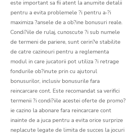
este important sa fii atent la anumite detalii
pentru a evita problemele ?i pentru a-?i
maximiza ?ansele de a ob?ine bonusuri reale.
Condi?iile de rulaj, cunoscute ?i sub numele
de termeni de pariere, sunt cerin?e stabilite
de catre cazinouri pentru a reglementa
modul in care jucatorii pot utiliza ?i retrage
fondurile ob?inute prin cu ajutorul
bonusurilor, inclusiv bonusurile fara
reincarcare cont. Este recomandat sa verifici
termenii ?i condi?iile acestei oferte de promo?
ie cazino la abonare fara reincarcare cont
inainte de a juca pentru a evita orice surprize
neplacute legate de limita de succes la jocuri