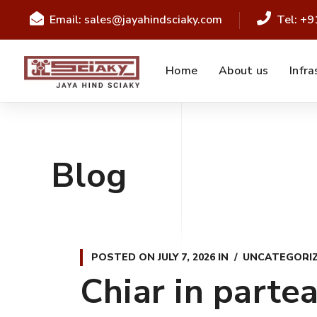
Email: sales@jayahindsciaky.com
Tel: +
Home
About us
Infra
Blog
POSTED ON
JULY 7, 2026
IN
UNCATEGORI
Chiar in partea