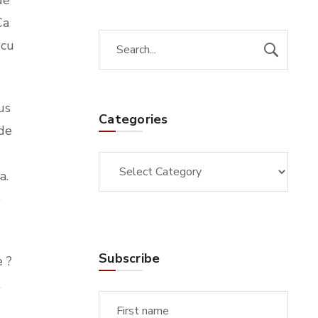
de
Ca
 cu
us
Categories
ide
a.
e
Subscribe
e ?
t