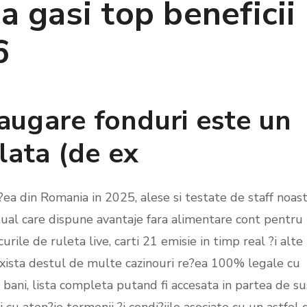
a gasi top beneficii
6
augare fonduri este un
lata (de ex
?ea din Romania in 2025, alese si testate de staff noas
irtual care dispune avantaje fara alimentare cont pentru
curile de ruleta live, carti 21 emisie in timp real ?i alte
 exista destul de multe cazinouri re?ea 100% legale cu
r bani, lista completa putand fi accesata in partea de su