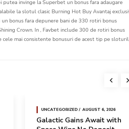
 vei putea invinge la Superbet un bonus fara adaugare
alabile la slotul clasic Burning Hot Buy Avantaj exclusi
noi un bonus fara depunere bani de 330 rotiri bonus
 Shining Crown. In , Favbet include 300 de rotiri bonus
e cele mai consistente bonusuri de acest tip pe sloturi
UNCATEGORIZED
AUGUST 6, 2026
Galactic Gains Await with