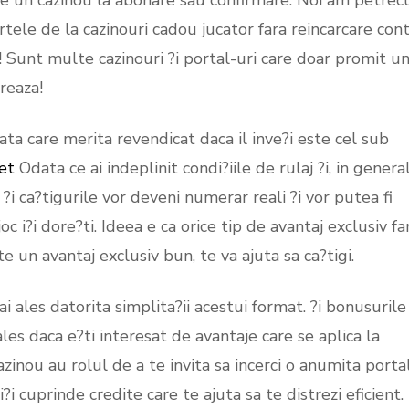
de un cazinou la abonare sau confirmare. Noi am petrec
tele de la cazinouri cadou jucator fara reincarcare cont
! Sunt multe cazinouri ?i portal-uri care doar promit u
vreaza!
ata care merita revendicat daca il inve?i este cel sub
et
Odata ce ai indeplinit condi?iile de rulaj ?i, in general
i ca?tigurile vor deveni numerar reali ?i vor putea fi
joc i?i dore?ti. Ideea e ca orice tip de avantaj exclusiv fa
e un avantaj exclusiv bun, te va ajuta sa ca?tigi.
ai ales datorita simplita?ii acestui format. ?i bonusurile
les daca e?ti interesat de avantaje care se aplica la
inou au rolul de a te invita sa incerci o anumita portal
i cuprinde credite care te ajuta sa te distrezi eficient.