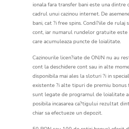
ionala fara transfer bani este una dintre 
cadrul unui cazinou internet. De asemenea
bani, cat ?i free spins. Condi?iile de rul
cont, iar numarul rundelor gratuite este m
care acumuleaza puncte de loialitate.
Cazinourile licen?iate de ONJN nu au restr
cont la deschidere cont sau in alte mom
disponibila mai ales la sloturi ?i in spec
existente ?i alte tipuri de premiu bonus 
sunt legate de programul de loialitate a
posibila incasarea ca?tigului rezultat din
chiar sa efectueze un depozit.