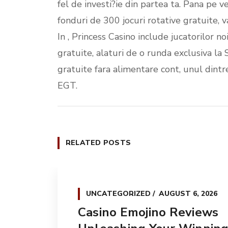
fel de investi?ie din partea ta. Pana pe
fonduri de 300 jocuri rotative gratuite, v
In , Princess Casino include jucatorilor 
gratuite, alaturi de o runda exclusiva la
gratuite fara alimentare cont, unul dintr
EGT.
RELATED POSTS
UNCATEGORIZED
AUGUST 6, 2026
Casino Emojino Reviews