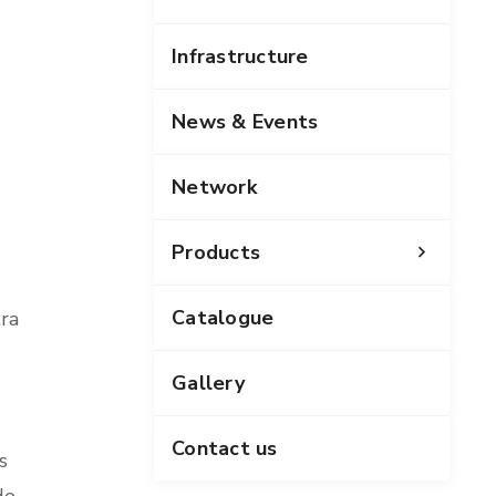
Infrastructure
News & Events
Network
Products
Catalogue
tra
Gallery
Contact us
s