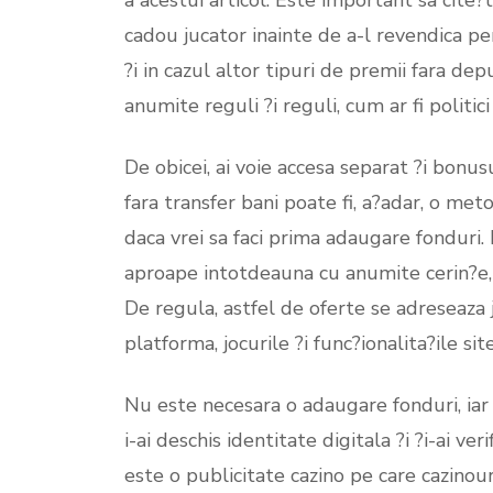
a acestui articol. Este important sa cite?t
cadou jucator inainte de a-l revendica pe
?i in cazul altor tipuri de premii fara de
anumite reguli ?i reguli, cum ar fi politici
De obicei, ai voie accesa separat ?i bonu
fara transfer bani poate fi, a?adar, o me
daca vrei sa faci prima adaugare fonduri. 
aproape intotdeauna cu anumite cerin?e, p
De regula, astfel de oferte se adreseaza j
platforma, jocurile ?i func?ionalita?ile si
Nu este necesara o adaugare fonduri, iar 
i-ai deschis identitate digitala ?i ?i-ai v
este o publicitate cazino pe care cazinou