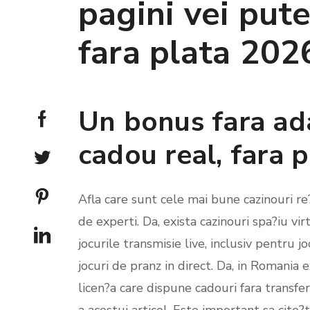
pagini vei pute
fara plata 202
Un bonus fara ad
cadou real, fara p
Afla care sunt cele mai bune cazinouri re
de experti. Da, exista cazinouri spa?iu v
jocurile transmisie live, inclusiv pentru jo
jocuri de pranz in direct. Da, in Romania
licen?a care dispune cadouri fara transfe