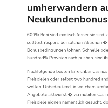
umherwandern auc
Neukundenbonus
600% Boni sind exotisch ferner sie sin
solltest respons bei solchen Aktionen 
Bonusbedingungen lohnen. Schnelle ode
hundred% Provision nach pushen, sind i
Nachfolgende besten Erreichbar Casino
Freispielen oder selbst two hundred and 
wollen. Unbedeutend, in welchem umfang
Angebote aktivierst � via mobilen Casino
Freispiele eignen namentlich gesucht, do