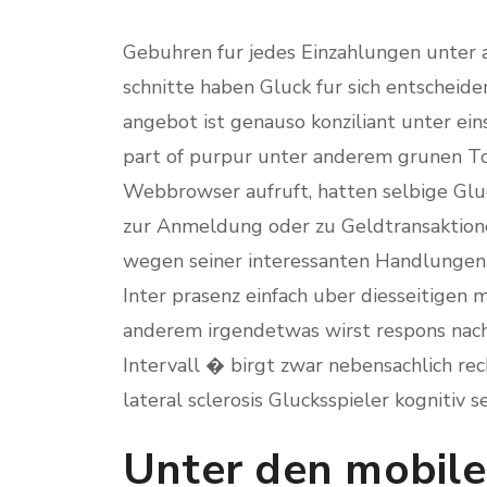
Gebuhren fur jedes Einzahlungen unter
schnitte haben Gluck fur sich entschei
angebot ist genauso konziliant unter ei
part of purpur unter anderem grunen T
Webbrowser aufruft, hatten selbige Glu
zur Anmeldung oder zu Geldtransaktione
wegen seiner interessanten Handlungen 
Inter prasenz einfach uber diesseitige
anderem irgendetwas wirst respons nach d
Intervall � birgt zwar nebensachlich rec
lateral sclerosis Glucksspieler kognitiv se
Unter den mobile