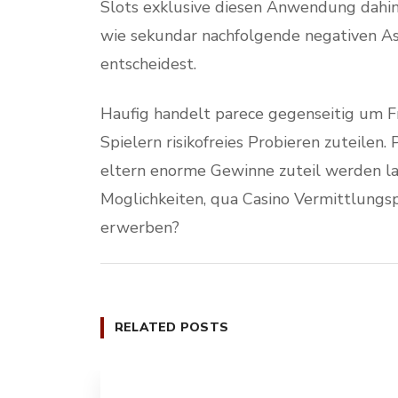
Slots exklusive diesen Anwendung dahint
wie sekundar nachfolgende negativen Asp
entscheidest.
Haufig handelt parece gegenseitig um F
Spielern risikofreies Probieren zuteilen
eltern enorme Gewinne zuteil werden las
Moglichkeiten, qua Casino Vermittlungsp
erwerben?
RELATED POSTS