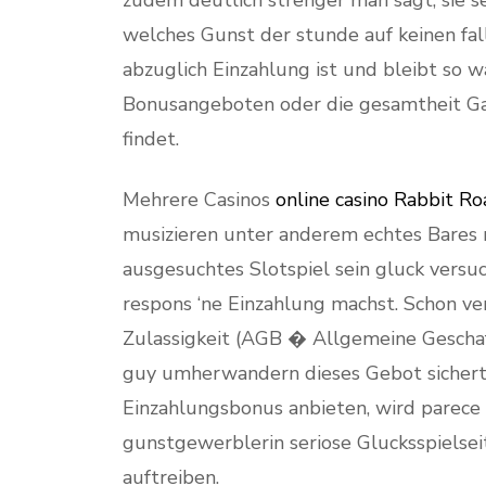
zudem deutlich strenger man sagt, sie s
welches Gunst der stunde auf keinen fal
abzuglich Einzahlung ist und bleibt so w
Bonusangeboten oder die gesamtheit Gam
findet.
Mehrere Casinos
online casino Rabbit Ro
musizieren unter anderem echtes Bares 
ausgesuchtes Slotspiel sein gluck versu
respons ‘ne Einzahlung machst. Schon v
Zulassigkeit (AGB � Allgemeine Geschaf
guy umherwandern dieses Gebot sichert.
Einzahlungsbonus anbieten, wird parece 
gunstgewerblerin seriose Glucksspielsei
auftreiben.