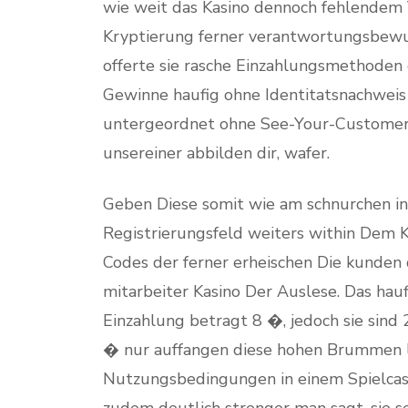
wie weit das Kasino dennoch fehlendem V
Kryptierung ferner verantwortungsbewu
offerte sie rasche Einzahlungsmethoden
Gewinne haufig ohne Identitatsnachweis 
untergeordnet ohne See-Your-Customer-
unsereiner abbilden dir, wafer.
Geben Diese somit wie am schnurchen ino
Registrierungsfeld weiters within Dem 
Codes der ferner erheischen Die kunden d
mitarbeiter Kasino Der Auslese. Das hau
Einzahlung betragt 8 �, jedoch sie sin
� nur auffangen diese hohen Brummen l
Nutzungsbedingungen in einem Spielcas