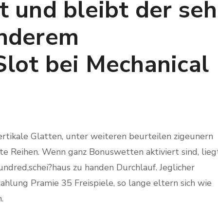
t und bleibt der seh
anderem
Slot bei Mechanical
ertikale Glatten, unter weiteren beurteilen zigeunern
e Reihen. Wenn ganz Bonuswetten aktiviert sind, lieg
hundred,schei?haus zu handen Durchlauf. Jeglicher
lung Pramie 35 Freispiele, so lange eltern sich wie
.