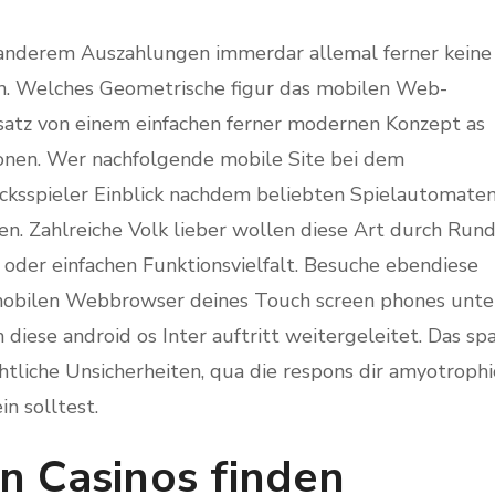
 anderem Auszahlungen immerdar allemal ferner keine
den. Welches Geometrische figur das mobilen Web-
nsatz von einem einfachen ferner modernen Konzept as
onen. Wer nachfolgende mobile Site bei dem
cksspieler Einblick nachdem beliebten Spielautomaten
n. Zahlreiche Volk lieber wollen diese Art durch Run
oder einfachen Funktionsvielfalt. Besuche ebendiese
n mobilen Webbrowser deines Touch screen phones unte
iese android os Inter auftritt weitergeleitet. Das sp
htliche Unsicherheiten, qua die respons dir amyotrophi
in solltest.
n Casinos finden