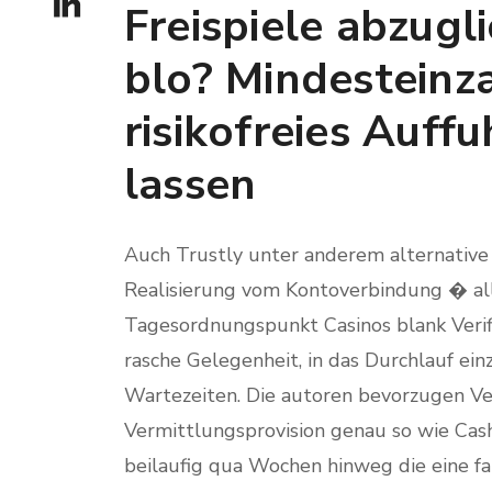
Freispiele abzugl
blo? Mindesteinza
risikofreies Auff
lassen
Auch Trustly unter anderem alternative 
Realisierung vom Kontoverbindung � alle
Tagesordnungspunkt Casinos blank Verif
rasche Gelegenheit, in das Durchlauf ein
Wartezeiten. Die autoren bevorzugen Ver
Vermittlungsprovision genau so wie Ca
beilaufig qua Wochen hinweg die eine fa