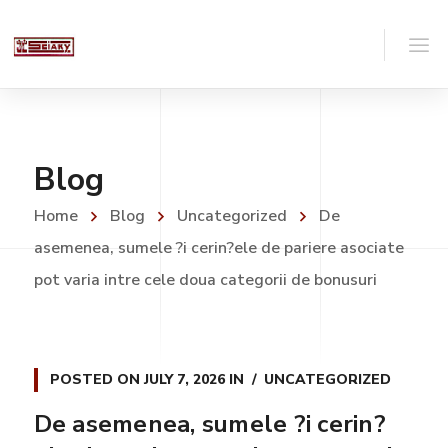
Blog
Home
Blog
Uncategorized
De
asemenea, sumele ?i cerin?ele de pariere asociate
pot varia intre cele doua categorii de bonusuri
POSTED ON
JULY 7, 2026
IN
UNCATEGORIZED
De asemenea, sumele ?i cerin?