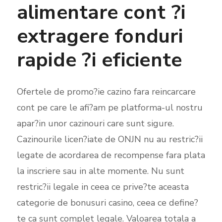
alimentare cont ?i
extragere fonduri
rapide ?i eficiente
Ofertele de promo?ie cazino fara reincarcare
cont pe care le afi?am pe platforma-ul nostru
apar?in unor cazinouri care sunt sigure.
Cazinourile licen?iate de ONJN nu au restric?ii
legate de acordarea de recompense fara plata
la inscriere sau in alte momente. Nu sunt
restric?ii legale in ceea ce prive?te aceasta
categorie de bonusuri casino, ceea ce define?
te ca sunt complet legale. Valoarea totala a