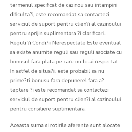
termenul specificat de cazinou sau intampini
dificulta?i, este recomandat sa contactezi
serviciul de suport pentru clien?i al cazinoului
pentru sprijin suplimentara ?i clarificari..
Reguli ?i Condi?ii Nerespectate Este eventual
sa existe anumite reguli sau reguli asociate cu
bonusul fara plata pe care nu le-ai respectat.
In astfel de situa?ii, este probabil sa nu
prime?ti bonusu fara depunerel fara a?
teptare ?i este recomandat sa contactezi
serviciul de suport pentru clien?i al cazinoului
pentru consiliere suplimentara.
Aceasta suma si rotirile aferente sunt alocate