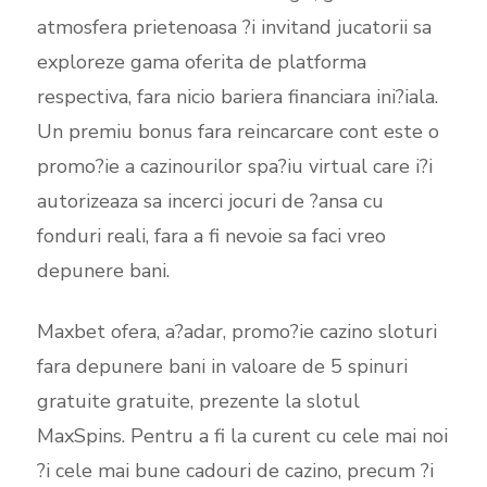
atmosfera prietenoasa ?i invitand jucatorii sa
exploreze gama oferita de platforma
respectiva, fara nicio bariera financiara ini?iala.
Un premiu bonus fara reincarcare cont este o
promo?ie a cazinourilor spa?iu virtual care i?i
autorizeaza sa incerci jocuri de ?ansa cu
fonduri reali, fara a fi nevoie sa faci vreo
depunere bani.
Maxbet ofera, a?adar, promo?ie cazino sloturi
fara depunere bani in valoare de 5 spinuri
gratuite gratuite, prezente la slotul
MaxSpins. Pentru a fi la curent cu cele mai noi
?i cele mai bune cadouri de cazino, precum ?i