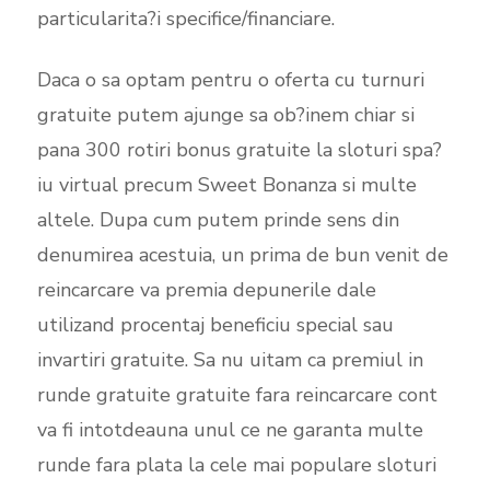
particularita?i specifice/financiare.
Daca o sa optam pentru o oferta cu turnuri
gratuite putem ajunge sa ob?inem chiar si
pana 300 rotiri bonus gratuite la sloturi spa?
iu virtual precum Sweet Bonanza si multe
altele. Dupa cum putem prinde sens din
denumirea acestuia, un prima de bun venit de
reincarcare va premia depunerile dale
utilizand procentaj beneficiu special sau
invartiri gratuite. Sa nu uitam ca premiul in
runde gratuite gratuite fara reincarcare cont
va fi intotdeauna unul ce ne garanta multe
runde fara plata la cele mai populare sloturi