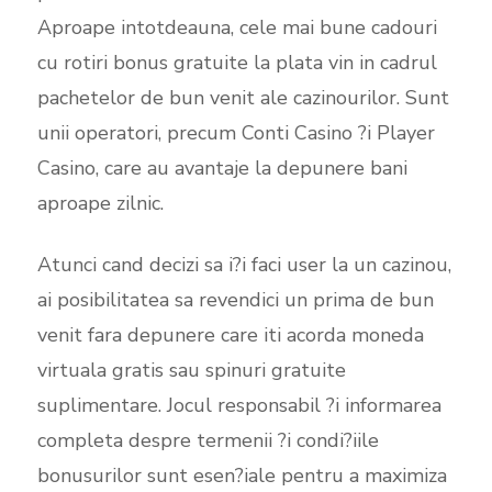
Aproape intotdeauna, cele mai bune cadouri
cu rotiri bonus gratuite la plata vin in cadrul
pachetelor de bun venit ale cazinourilor. Sunt
unii operatori, precum Conti Casino ?i Player
Casino, care au avantaje la depunere bani
aproape zilnic.
Atunci cand decizi sa i?i faci user la un cazinou,
ai posibilitatea sa revendici un prima de bun
venit fara depunere care iti acorda moneda
virtuala gratis sau spinuri gratuite
suplimentare. Jocul responsabil ?i informarea
completa despre termenii ?i condi?iile
bonusurilor sunt esen?iale pentru a maximiza