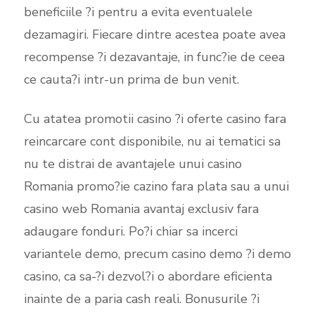
beneficiile ?i pentru a evita eventualele
dezamagiri. Fiecare dintre acestea poate avea
recompense ?i dezavantaje, in func?ie de ceea
ce cauta?i intr-un prima de bun venit.
Cu atatea promotii casino ?i oferte casino fara
reincarcare cont disponibile, nu ai tematici sa
nu te distrai de avantajele unui casino
Romania promo?ie cazino fara plata sau a unui
casino web Romania avantaj exclusiv fara
adaugare fonduri. Po?i chiar sa incerci
variantele demo, precum casino demo ?i demo
casino, ca sa-?i dezvol?i o abordare eficienta
inainte de a paria cash reali. Bonusurile ?i