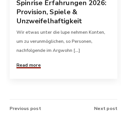
Spinrise Erfahrungen 2026:
Provision, Spiele &
Unzweifelhaftigkeit
Wir etwas unter die lupe nehmen Konten,
um zu verunmöglichen, so Personen,
nachfolgende im Argwohn [...]
Read more
Previous post
Next post