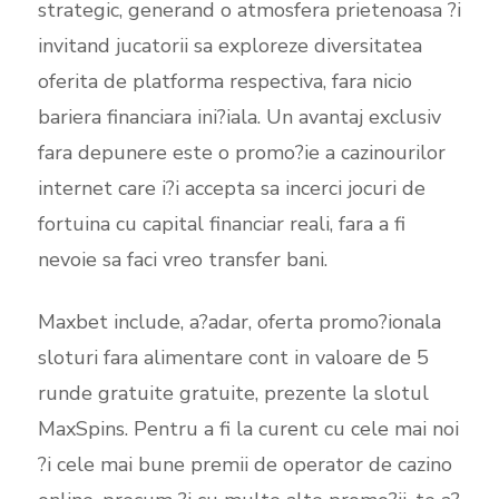
strategic, generand o atmosfera prietenoasa ?i
invitand jucatorii sa exploreze diversitatea
oferita de platforma respectiva, fara nicio
bariera financiara ini?iala. Un avantaj exclusiv
fara depunere este o promo?ie a cazinourilor
internet care i?i accepta sa incerci jocuri de
fortuina cu capital financiar reali, fara a fi
nevoie sa faci vreo transfer bani.
Maxbet include, a?adar, oferta promo?ionala
sloturi fara alimentare cont in valoare de 5
runde gratuite gratuite, prezente la slotul
MaxSpins. Pentru a fi la curent cu cele mai noi
?i cele mai bune premii de operator de cazino