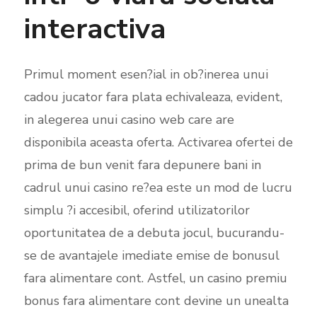
interactiva
Primul moment esen?ial in ob?inerea unui
cadou jucator fara plata echivaleaza, evident,
in alegerea unui casino web care are
disponibila aceasta oferta. Activarea ofertei de
prima de bun venit fara depunere bani in
cadrul unui casino re?ea este un mod de lucru
simplu ?i accesibil, oferind utilizatorilor
oportunitatea de a debuta jocul, bucurandu-
se de avantajele imediate emise de bonusul
fara alimentare cont. Astfel, un casino premiu
bonus fara alimentare cont devine un unealta