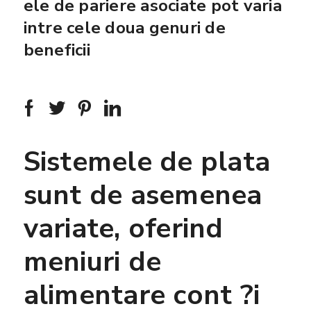
ele de pariere asociate pot varia
intre cele doua genuri de
beneficii
Sistemele de plata
sunt de asemenea
variate, oferind
meniuri de
alimentare cont ?i