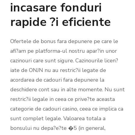
incasare fonduri
rapide ?i eficiente
Ofertele de bonus fara depunere pe care le
afi?am pe platforma-ul nostru apar?in unor
cazinouri care sunt sigure. Cazinourile licen?
iate de ONJN nu au restric?ii legate de
acordarea de cadouri fara depunere la
deschidere cont sau in alte momente. Nu sunt
restric?ii legale in ceea ce prive?te aceasta
categorie de cadouri casino, ceea ce implica ca
sunt complet legale. Valoarea totala a
bonsului nu depa?e?te �5 (in general,