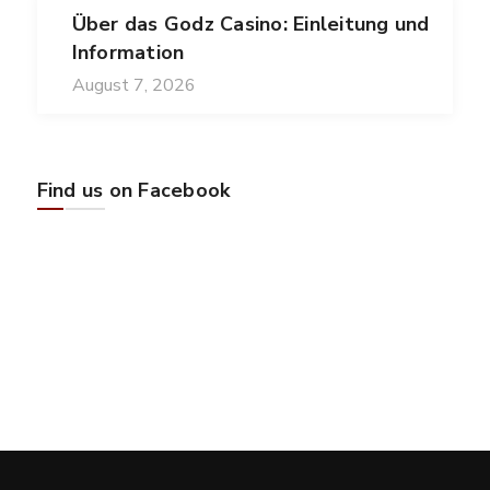
Über das Godz Casino: Einleitung und
Information
August 7, 2026
Find us on Facebook