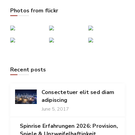
Photos from flickr
Recent posts
Consectetuer elit sed diam
adipiscing
June 5, 2017
Spinrise Erfahrungen 2026: Provision,
Spiele & Unzweifelhaftigkeit