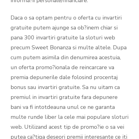
informa?ii personale/financiare.
Daca o sa optam pentru o oferta cu invartiri
gratuite putem ajunge sa ob?inem chiar si
pana 300 invartiri gratuite la sloturi web
precum Sweet Bonanza si multe altele. Dupa
cum putem asimila din denumirea acestuia,
un oferta promo?ionala de reincarcare va
premia depunerile dale folosind procentaj
bonus sau invartiri gratuite. Sa nu uitam ca
premiul in invartiri gratuite fara depunere
bani va fi intotdeauna unul ce ne garanta
multe runde liber la cele mai populare sloturi
web. Utilizand acest tip de promo?ie o sa vei
putea ca?tiga deseori premii interesante ce iti