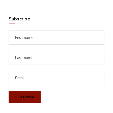
Subscribe