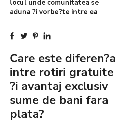
locul unde comunitatea se
aduna ?i vorbe?te intre ea
Care este diferen?a
intre rotiri gratuite
?i avantaj exclusiv
sume de bani fara
plata?