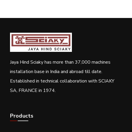
Jaya Hind Sciaky has more than 37,000 machines
installation base in India and abroad till date.
Established in technical collaboration with SCIAKY
SA, FRANCE in 1974.
Products