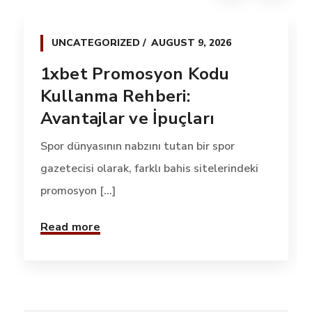
UNCATEGORIZED
AUGUST 9, 2026
1xbet Promosyon Kodu
Kullanma Rehberi:
Avantajlar ve İpuçları
Spor dünyasının nabzını tutan bir spor
gazetecisi olarak, farklı bahis sitelerindeki
promosyon [...]
Read more