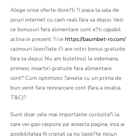
Alege orice oferte dore?ti ?i joaca la sala de
jocuri internet cu cash reali fara sa depui. Vezi
ce bonusuri fara alimentare cont e?ti capabil
activa in prezent ?i ce
https://baumbet-ro.com/
cazinouri licen?iate i?i are rotiri bonus gratuite
fara sa depui. Nu am buletinul la indemana,
primesc invartiri gratuite fara alimentare
cont? Cum optimizez ?ansele cu un prima de
bun venit fara reincarcare cont (fara a incalca
T&C)?
Sunt doar cele mai importante curiozita?i la
care vei gasi raspuns pe aceasta pagina, insa ai
posibilitatea fii criptat ca nu lipse?te niciun