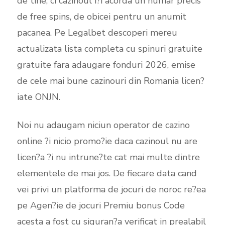
de tine, ci cazinoul i?i acorda un numar precis
de free spins, de obicei pentru un anumit
pacanea. Pe Legalbet descoperi mereu
actualizata lista completa cu spinuri gratuite
gratuite fara adaugare fonduri 2026, emise
de cele mai bune cazinouri din Romania licen?
iate ONJN.
Noi nu adaugam niciun operator de cazino
online ?i nicio promo?ie daca cazinoul nu are
licen?a ?i nu intrune?te cat mai multe dintre
elementele de mai jos. De fiecare data cand
vei privi un platforma de jocuri de noroc re?ea
pe Agen?ie de jocuri Premiu bonus Code
acesta a fost cu siguran?a verificat in prealabil