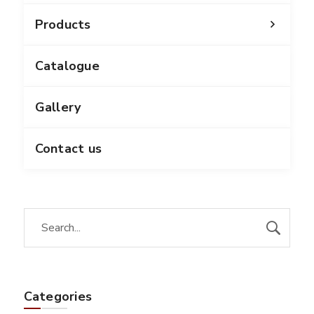
Products
Catalogue
Gallery
Contact us
Categories