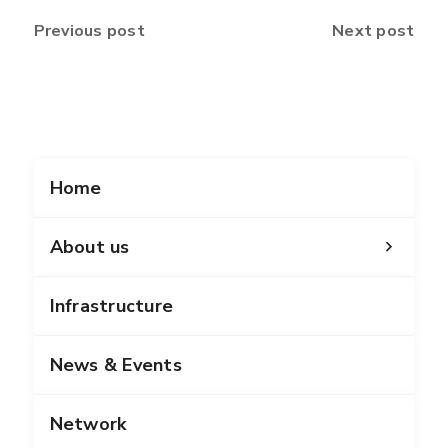
Previous post
Next post
Home
About us
Infrastructure
News & Events
Network