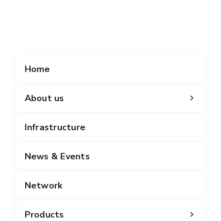
Home
About us
Infrastructure
News & Events
Network
Products