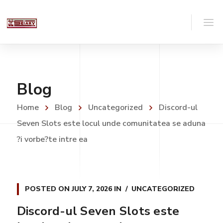
Blog
Home
Blog
Uncategorized
Discord-ul
Seven Slots este locul unde comunitatea se aduna
?i vorbe?te intre ea
POSTED ON
JULY 7, 2026
IN
UNCATEGORIZED
Discord-ul Seven Slots este