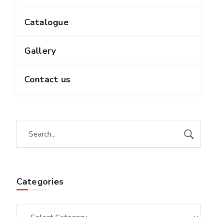
Catalogue
Gallery
Contact us
Categories