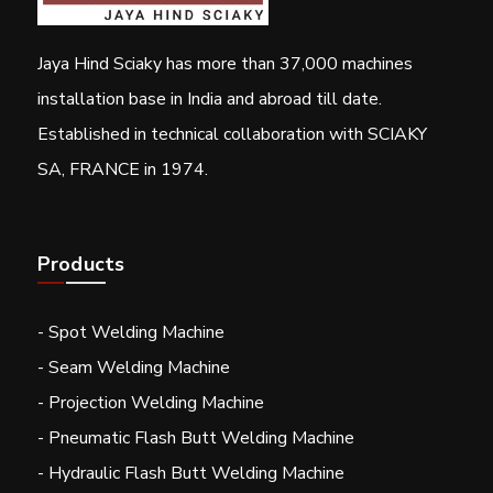
Jaya Hind Sciaky has more than 37,000 machines
installation base in India and abroad till date.
Established in technical collaboration with SCIAKY
SA, FRANCE in 1974.
Products
- Spot Welding Machine
- Seam Welding Machine
- Projection Welding Machine
- Pneumatic Flash Butt Welding Machine
- Hydraulic Flash Butt Welding Machine