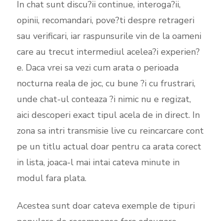
In chat sunt discu?ii continue, interoga?ii,
opinii, recomandari, pove?ti despre retrageri
sau verificari, iar raspunsurile vin de la oameni
care au trecut intermediul acelea?i experien?
e. Daca vrei sa vezi cum arata o perioada
nocturna reala de joc, cu bune ?i cu frustrari,
unde chat-ul conteaza ?i nimic nu e regizat,
aici descoperi exact tipul acela de in direct. In
zona sa intri transmisie live cu reincarcare cont
pe un titlu actual doar pentru ca arata corect
in lista, joaca-l mai intai cateva minute in
modul fara plata.
Acestea sunt doar cateva exemple de tipuri