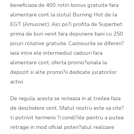
beneficiaza de 400 rotiri bonus gratuite fara
alimentare cont la slotul Burning Hot de la
EGT (Amusnet). Aici po?i profita de Superbet
prima de bun venit fara depunere bani cu 250
jocuri rotative gratuite. Cazinourile se diferen?
iaza intre ele intermediul cadouri fara
alimentare cont, oferta promo?ionala la
depozit si alte promo?ii dedicate jucatorilor
activi.
De regula, acesta se noteaza in al treilea faza
de deschidere cont. Sfatul nostru este sa cite?
ti potrivit termenii ?i condi?iile pentru a putea
retrage in mod oficial poten?ialul realizare