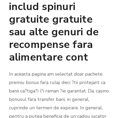
includ spinuri
gratuite gratuite
sau alte genuri de
recompense fara
alimentare cont
In aceasta pagina am selectat doar pachete
premiu bonus fara rulaj, deci ?tii protejant ca
banii ca?tiga?i i?i raman ?ie garantat. Da, casino
bonusul fara transfer bani, in general,
cuprinde un termen de expirare. In general,
pentru a putea beneficia de un cadou jucator