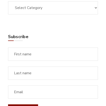
Subscribe