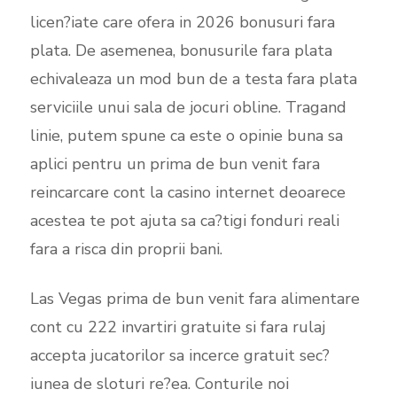
licen?iate care ofera in 2026 bonusuri fara
plata. De asemenea, bonusurile fara plata
echivaleaza un mod bun de a testa fara plata
serviciile unui sala de jocuri obline. Tragand
linie, putem spune ca este o opinie buna sa
aplici pentru un prima de bun venit fara
reincarcare cont la casino internet deoarece
acestea te pot ajuta sa ca?tigi fonduri reali
fara a risca din proprii bani.
Las Vegas prima de bun venit fara alimentare
cont cu 222 invartiri gratuite si fara rulaj
accepta jucatorilor sa incerce gratuit sec?
iunea de sloturi re?ea. Conturile noi