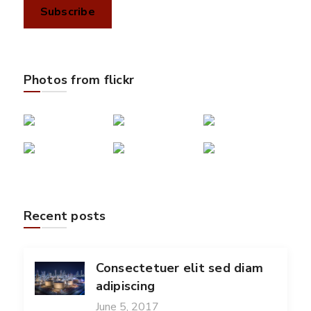
Photos from flickr
Recent posts
Consectetuer elit sed diam
adipiscing
June 5, 2017