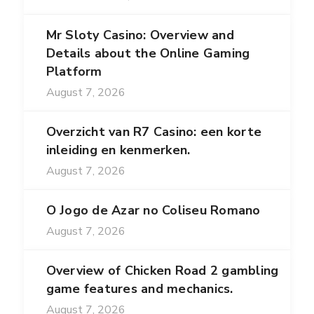
Mr Sloty Casino: Overview and
Details about the Online Gaming
Platform
August 7, 2026
Overzicht van R7 Casino: een korte
inleiding en kenmerken.
August 7, 2026
O Jogo de Azar no Coliseu Romano
August 7, 2026
Overview of Chicken Road 2 gambling
game features and mechanics.
August 7, 2026