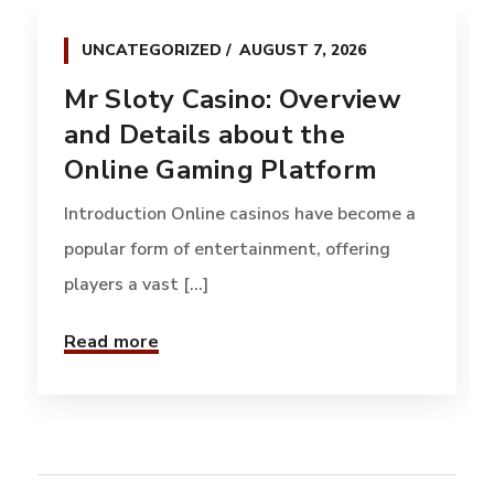
UNCATEGORIZED
AUGUST 7, 2026
Mr Sloty Casino: Overview
and Details about the
Online Gaming Platform
Introduction Online casinos have become a
popular form of entertainment, offering
players a vast [...]
Read more