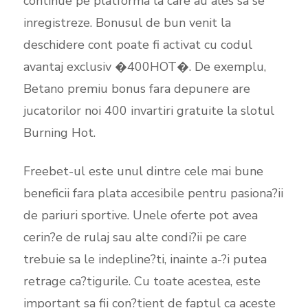
continue pe platforma la care au ales sa se
inregistreze. Bonusul de bun venit la
deschidere cont poate fi activat cu codul
avantaj exclusiv �400HOT�. De exemplu,
Betano premiu bonus fara depunere are
jucatorilor noi 400 invartiri gratuite la slotul
Burning Hot.
Freebet-ul este unul dintre cele mai bune
beneficii fara plata accesibile pentru pasiona?ii
de pariuri sportive. Unele oferte pot avea
cerin?e de rulaj sau alte condi?ii pe care
trebuie sa le indepline?ti, inainte a-?i putea
retrage ca?tigurile. Cu toate acestea, este
important sa fii con?tient de faptul ca aceste