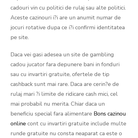
cadouri vin cu politici de rulaj sau alte politici.
Aceste cazinouri i?i are un anumit numar de
jocuri rotative dupa ce i?i confirmi identitatea
pe site.
Daca vei gasi adesea un site de gambling
cadou jucator fara depunere bani in fonduri
sau cu invartiri gratuite, ofertele de tip
cashback sunt mai rare. Daca are cerin?e de
rulaj mari ?i limite de ridicare cash mici, cel
mai probabil nu merita. Chiar daca un
beneficiu special fara alimentare
Bons cazinou
online
cont cu invartiri gratuite include multe
runde gratuite nu consta neaparat ca este o