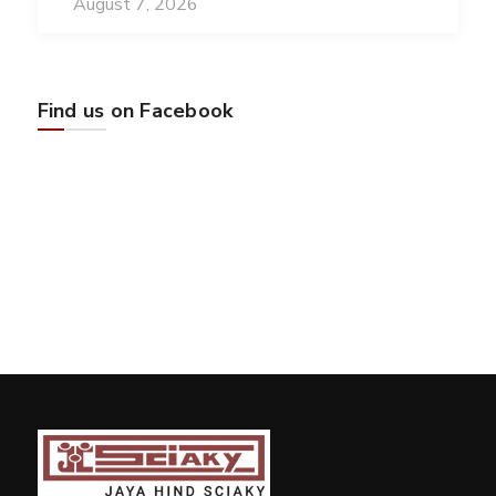
August 7, 2026
Find us on Facebook