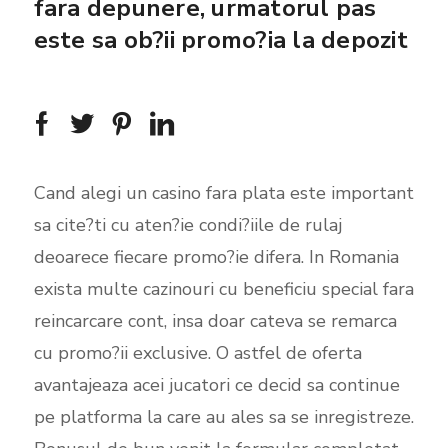
fara depunere, urmatorul pas
este sa ob?ii promo?ia la depozit
Cand alegi un casino fara plata este important
sa cite?ti cu aten?ie condi?iile de rulaj
deoarece fiecare promo?ie difera. In Romania
exista multe cazinouri cu beneficiu special fara
reincarcare cont, insa doar cateva se remarca
cu promo?ii exclusive. O astfel de oferta
avantajeaza acei jucatori ce decid sa continue
pe platforma la care au ales sa se inregistreze.