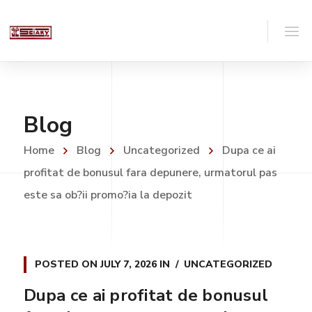
Blog
Home
Blog
Uncategorized
Dupa ce ai
profitat de bonusul fara depunere, urmatorul pas
este sa ob?ii promo?ia la depozit
POSTED ON
JULY 7, 2026
IN
UNCATEGORIZED
Dupa ce ai profitat de bonusul