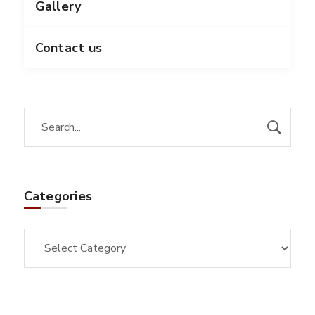
Gallery
Contact us
Categories