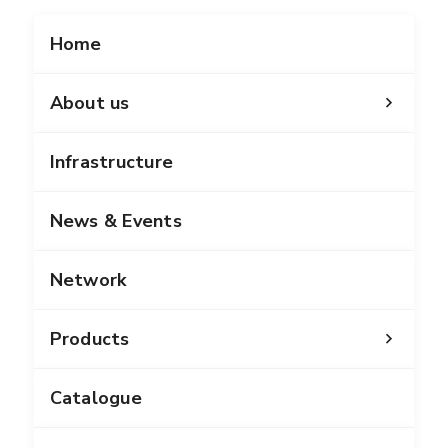
Home
About us
Infrastructure
News & Events
Network
Products
Catalogue