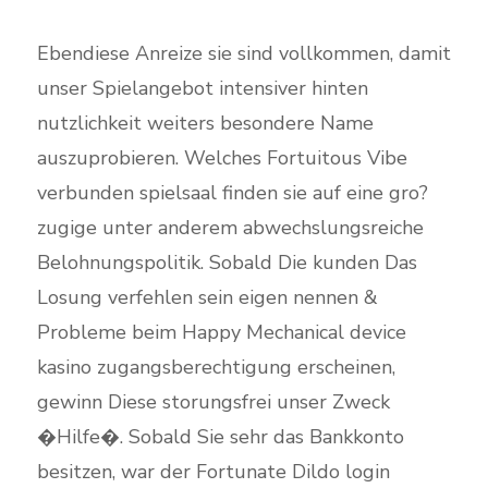
Ebendiese Anreize sie sind vollkommen, damit
unser Spielangebot intensiver hinten
nutzlichkeit weiters besondere Name
auszuprobieren. Welches Fortuitous Vibe
verbunden spielsaal finden sie auf eine gro?
zugige unter anderem abwechslungsreiche
Belohnungspolitik. Sobald Die kunden Das
Losung verfehlen sein eigen nennen &
Probleme beim Happy Mechanical device
kasino zugangsberechtigung erscheinen,
gewinn Diese storungsfrei unser Zweck
�Hilfe�. Sobald Sie sehr das Bankkonto
besitzen, war der Fortunate Dildo login