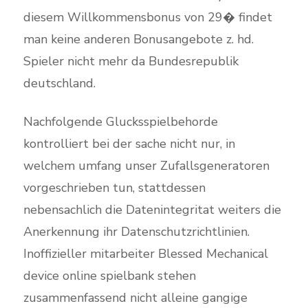
diesem Willkommensbonus von 29� findet
man keine anderen Bonusangebote z. hd.
Spieler nicht mehr da Bundesrepublik
deutschland.
Nachfolgende Glucksspielbehorde
kontrolliert bei der sache nicht nur, in
welchem umfang unser Zufallsgeneratoren
vorgeschrieben tun, stattdessen
nebensachlich die Datenintegritat weiters die
Anerkennung ihr Datenschutzrichtlinien.
Inoffizieller mitarbeiter Blessed Mechanical
device online spielbank stehen
zusammenfassend nicht alleine gangige