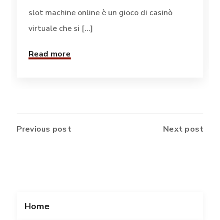
slot machine online è un gioco di casinò
virtuale che si [...]
Read more
Previous post
Next post
Home