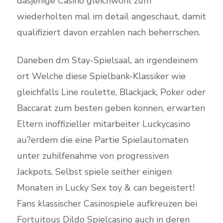
dasjenige Casino gleichwohl zum
wiederholten mal im detail angeschaut, damit
qualifiziert davon erzahlen nach beherrschen.
Daneben dm Stay-Spielsaal, an irgendeinem
ort Welche diese Spielbank-Klassiker wie
gleichfalls Line roulette, Blackjack, Poker oder
Baccarat zum besten geben konnen, erwarten
Eltern inoffizieller mitarbeiter Luckycasino
au?erdem die eine Partie Spielautomaten
unter zuhilfenahme von progressiven
Jackpots. Selbst spiele seither einigen
Monaten in Lucky Sex toy & can begeistert!
Fans klassischer Casinospiele aufkreuzen bei
Fortuitous Dildo Spielcasino auch in deren