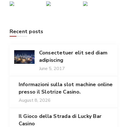
Recent posts
Consectetuer elit sed diam
adipiscing
June 5, 2017
Informazioni sulla slot machine online
presso il Slotrize Casino.
August 8, 2026
Il Gioco della Strada di Lucky Bar
Casino