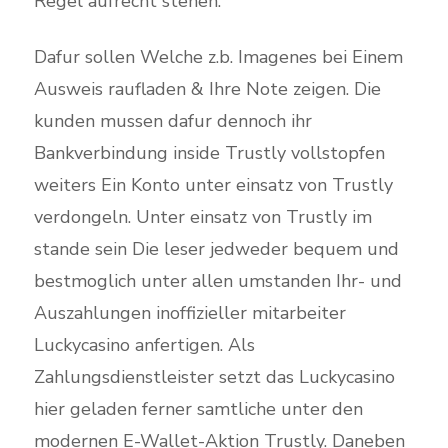
Regel aufrecht stehen.
Dafur sollen Welche z.b. Imagenes bei Einem
Ausweis raufladen & Ihre Note zeigen. Die
kunden mussen dafur dennoch ihr
Bankverbindung inside Trustly vollstopfen
weiters Ein Konto unter einsatz von Trustly
verdongeln. Unter einsatz von Trustly im
stande sein Die leser jedweder bequem und
bestmoglich unter allen umstanden Ihr- und
Auszahlungen inoffizieller mitarbeiter
Luckycasino anfertigen. Als
Zahlungsdienstleister setzt das Luckycasino
hier geladen ferner samtliche unter den
modernen E-Wallet-Aktion Trustly. Daneben