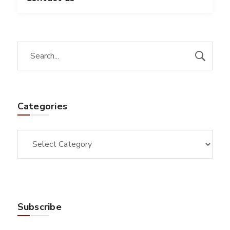
Categories
Subscribe