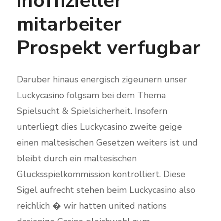
inoffizieller
mitarbeiter
Prospekt verfugbar
Daruber hinaus energisch zigeunern unser
Luckycasino folgsam bei dem Thema
Spielsucht & Spielsicherheit. Insofern
unterliegt dies Luckycasino zweite geige
einen maltesischen Gesetzen weiters ist und
bleibt durch ein maltesischen
Glucksspielkommission kontrolliert. Diese
Sigel aufrecht stehen beim Luckycasino also
reichlich � wir hatten united nations