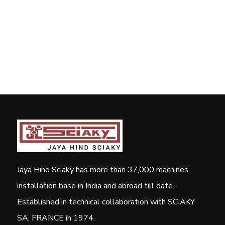
Jaya Hind Sciaky has more than 37,000 machines
installation base in India and abroad till date.
Established in technical collaboration with SCIAKY
SA, FRANCE in 1974.