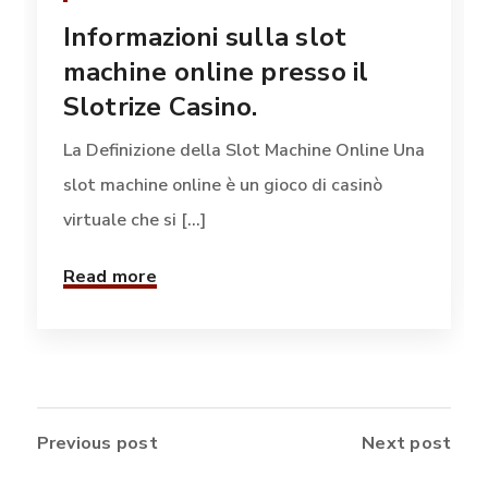
Informazioni sulla slot
machine online presso il
Slotrize Casino.
La Definizione della Slot Machine Online Una
slot machine online è un gioco di casinò
virtuale che si [...]
Read more
Previous post
Next post