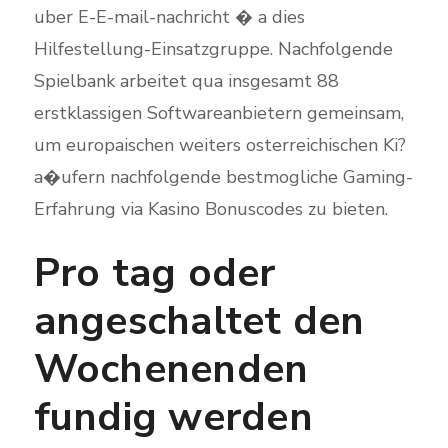
uber E-E-mail-nachricht � a dies
Hilfestellung-Einsatzgruppe. Nachfolgende
Spielbank arbeitet qua insgesamt 88
erstklassigen Softwareanbietern gemeinsam,
um europaischen weiters osterreichischen Ki?
a�ufern nachfolgende bestmogliche Gaming-
Erfahrung via Kasino Bonuscodes zu bieten.
Pro tag oder
angeschaltet den
Wochenenden
fundig werden