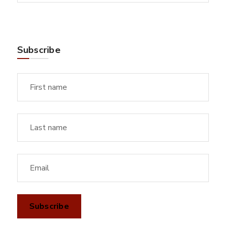
Subscribe