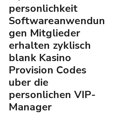
personlichkeit
Softwareanwendun
gen Mitglieder
erhalten zyklisch
blank Kasino
Provision Codes
uber die
personlichen VIP-
Manager