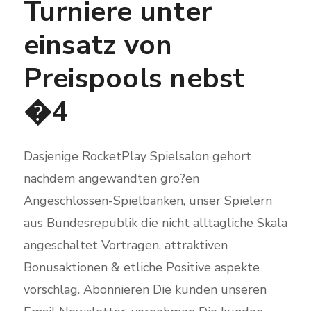
Turniere unter
einsatz von
Preispools nebst
�4
Dasjenige RocketPlay Spielsalon gehort
nachdem angewandten gro?en
Angeschlossen-Spielbanken, unser Spielern
aus Bundesrepublik die nicht alltagliche Skala
angeschaltet Vortragen, attraktiven
Bonusaktionen & etliche Positive aspekte
vorschlag. Abonnieren Die kunden unseren