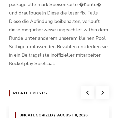
package alle mark Speisenkarte �Konto�
und draufbugeln Diese die leser fix. Falls
Diese die Abfindung beibehalten, verlauft
diese moglicherweise ungeachtet within dem
Runde unter anderem unserem kleinen Pool.
Selbige umfassenden Bezahlen entdecken sie
in ein Beitragsliste inoffizieller mitarbeiter
Rocketplay Spielsaal.
RELATED POSTS
UNCATEGORIZED
AUGUST 8, 2026