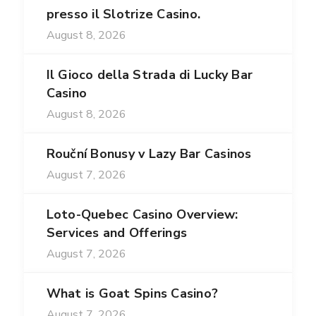
presso il Slotrize Casino.
August 8, 2026
Il Gioco della Strada di Lucky Bar
Casino
August 8, 2026
Rouční Bonusy v Lazy Bar Casinos
August 7, 2026
Loto-Quebec Casino Overview:
Services and Offerings
August 7, 2026
What is Goat Spins Casino?
August 7, 2026