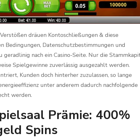
in Verstößen dräuen Kontoschließungen & diese
llen Bedingungen, Datenschutzbestimmungen und
 geradlinig nach ein Casino-Seite. Nur die Stammkapi
weise Spielgewinne zuverlässig ausgezahlt werden.
entriert, Kunden doch hinterher zuzulassen, so lange
 energieeffizienz unter anderem dadurch nachfolgende
echt werden.
ielsaal Prämie: 400%
eld Spins