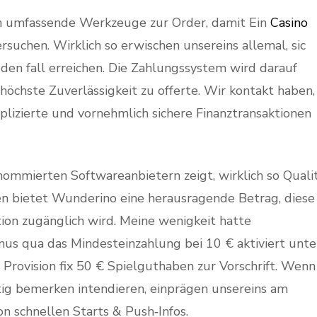
en umfassende Werkzeuge zur Order, damit Ein
Casino
suchen. Wirklich so erwischen unsereins allemal, sic
eden fall erreichen. Die Zahlungssystem wird darauf
chste Zuverlässigkeit zu offerte. Wir kontakt haben,
plizierte und vornehmlich sichere Finanztransaktionen
nommierten Softwareanbietern zeigt, wirklich so Quali
n bietet Wunderino eine herausragende Betrag, diese
tion zugänglich wird. Meine wenigkeit hatte
 qua das Mindesteinzahlung bei 10 € aktiviert unte
rovision fix 50 € Spielguthaben zur Vorschrift. Wenn
tig bemerken intendieren, einprägen unsereins am
on schnellen Starts & Push‑Infos.