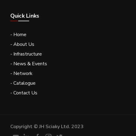
Quick Links
- Home
- About Us
- Infrastructure
- News & Events
- Network
- Catalogue
- Contact Us
Copyright © JH Sciaky Ltd. 2023