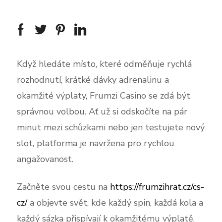
Když hledáte místo, které odměňuje rychlá
rozhodnutí, krátké dávky adrenalinu a
okamžité výplaty, Frumzi Casino se zdá být
správnou volbou. Ať už si odskočíte na pár
minut mezi schůzkami nebo jen testujete nový
slot, platforma je navržena pro rychlou
angažovanost.
Začněte svou cestu na
https://frumzihrat.cz/cs-
cz/
a objevte svět, kde každý spin, každá kola a
každý sázka přispívají k okamžitému výplatě.