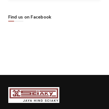
Find us on Facebook