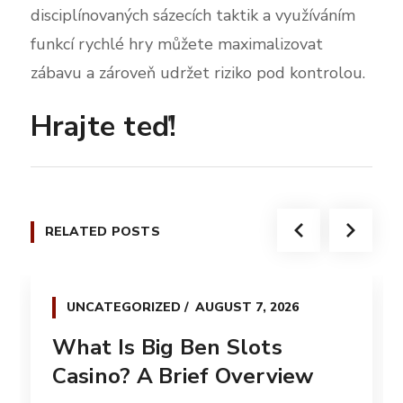
disciplínovaných sázecích taktik a využíváním
funkcí rychlé hry můžete maximalizovat
zábavu a zároveň udržet riziko pod kontrolou.
Hrajte teď!
RELATED POSTS
UNCATEGORIZED
AUGUST 7, 2026
What Is Big Ben Slots
Casino? A Brief Overview