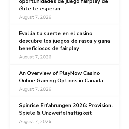
oportunidades de juego fairplay de
élite te esperan
August 7, 2026
Evalúa tu suerte en el casino
descubre los juegos de rasca y gana
beneficiosos de fairplay
August 7, 2026
An Overview of PlayNow Casino
Online Gaming Options in Canada
August 7, 2026
Spinrise Erfahrungen 2026: Provision,
Spiele & Unzweifelhaftigkeit
August 7, 2026