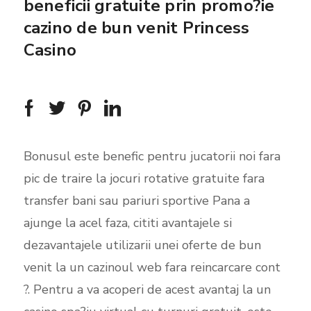
beneficii gratuite prin promo?ie
cazino de bun venit Princess
Casino
Bonusul este benefic pentru jucatorii noi fara
pic de traire la jocuri rotative gratuite fara
transfer bani sau pariuri sportive Pana a
ajunge la acel faza, cititi avantajele si
dezavantajele utilizarii unei oferte de bun
venit la un cazinoul web fara reincarcare cont
?. Pentru a va acoperi de acest avantaj la un