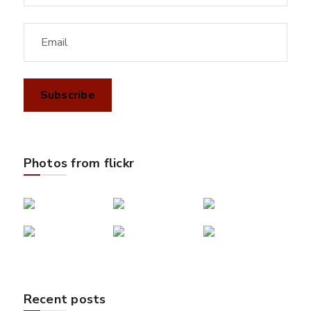
Photos from flickr
Recent posts