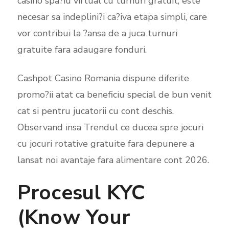
casino spa?iu virtual cu turnuri gratuit, este
necesar sa indeplini?i ca?iva etapa simpli, care
vor contribui la ?ansa de a juca turnuri
gratuite fara adaugare fonduri.
Cashpot Casino Romania dispune diferite
promo?ii atat ca beneficiu special de bun venit
cat si pentru jucatorii cu cont deschis.
Observand insa Trendul ce ducea spre jocuri
cu jocuri rotative gratuite fara depunere a
lansat noi avantaje fara alimentare cont 2026.
Procesul KYC
(Know Your