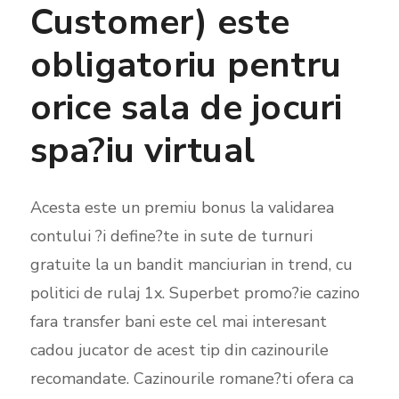
Customer) este
obligatoriu pentru
orice sala de jocuri
spa?iu virtual
Acesta este un premiu bonus la validarea
contului ?i define?te in sute de turnuri
gratuite la un bandit manciurian in trend, cu
politici de rulaj 1x. Superbet promo?ie cazino
fara transfer bani este cel mai interesant
cadou jucator de acest tip din cazinourile
recomandate. Cazinourile romane?ti ofera ca