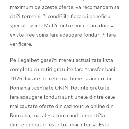
maximum de aceste oferte, va recomandam sa
citi?i termenii ?i condi?iile fiecarui beneficiu
special casino! Mul?i dintre noi ne-am dori sa
existe free spins fara adaugare fonduri ?i fara
verificare.
Pe Legalbet gase?ti mereu actualizata lista
completa cu rotiri gratuite fara transfer bani
2026, livrate de cele mai bune cazinouri din
Romania licen?iate ONJN. Rotirile gratuite
fara adaugare fonduri sunt unele dintre cele
mai cautate oferte din cazinourile online din
Romania, mai ales acum cand competi?ia
dintre operatori este tot mai intensa. Este