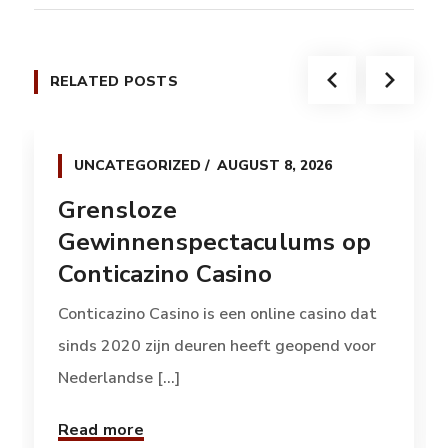
RELATED POSTS
UNCATEGORIZED
AUGUST 8, 2026
Grensloze
Gewinnenspectaculums op
Conticazino Casino
Conticazino Casino is een online casino dat
sinds 2020 zijn deuren heeft geopend voor
Nederlandse [...]
Read more