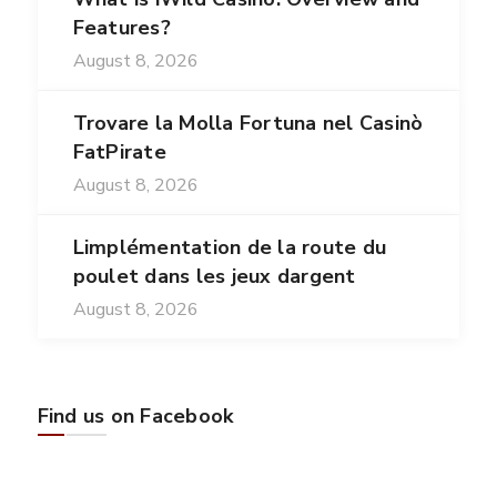
Features?
August 8, 2026
Trovare la Molla Fortuna nel Casinò
FatPirate
August 8, 2026
Limplémentation de la route du
poulet dans les jeux dargent
August 8, 2026
Find us on Facebook