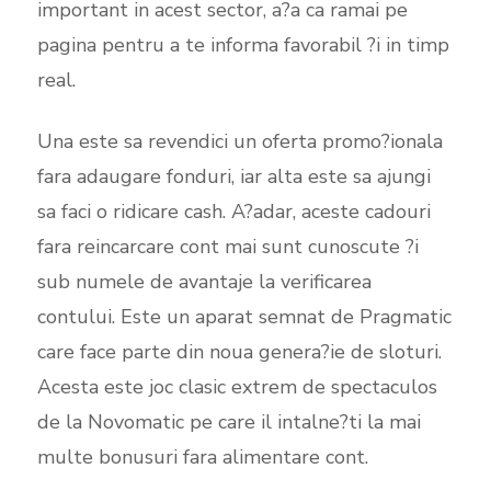
important in acest sector, a?a ca ramai pe
pagina pentru a te informa favorabil ?i in timp
real.
Una este sa revendici un oferta promo?ionala
fara adaugare fonduri, iar alta este sa ajungi
sa faci o ridicare cash. A?adar, aceste cadouri
fara reincarcare cont mai sunt cunoscute ?i
sub numele de avantaje la verificarea
contului. Este un aparat semnat de Pragmatic
care face parte din noua genera?ie de sloturi.
Acesta este joc clasic extrem de spectaculos
de la Novomatic pe care il intalne?ti la mai
multe bonusuri fara alimentare cont.