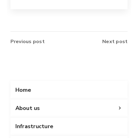
Previous post
Next post
Home
About us
Infrastructure