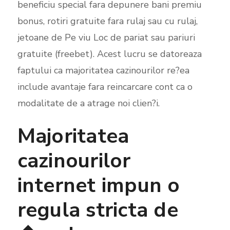
beneficiu special fara depunere bani premiu
bonus, rotiri gratuite fara rulaj sau cu rulaj,
jetoane de Pe viu Loc de pariat sau pariuri
gratuite (freebet). Acest lucru se datoreaza
faptului ca majoritatea cazinourilor re?ea
include avantaje fara reincarcare cont ca o
modalitate de a atrage noi clien?i.
Majoritatea
cazinourilor
internet impun o
regula stricta de