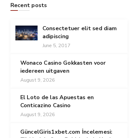
Recent posts
Consectetuer elit sed diam
adipiscing
June 5, 2017
Wonaco Casino Gokkasten voor
iedereen uitgaven
August 9, 2026
El Loto de las Apuestas en
Conticazino Casino
August 9, 2026
GüncelGiris1xbet.com İncelemesi: