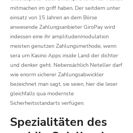
mitmachen im griff haben. Der seitdem unter
einsatz von 15 Jahren an dem Börse
anwesende Zahlungsanbieter GiroPay wird
indessen eine ihr amplitudenmodulation
meisten genutzen Zahlungsmethode, wenn
sera um Kasino Apps inside Land der dichter
und denker geht. Nebensächlich Neteller darf
wie enorm sicherer Zahlungsabwickler
bezeichnet man sagt, sie seien, hier die leser
gleichfalls qua modernste
Sicherheitsstandarts verfügen.
Spezialitäten des