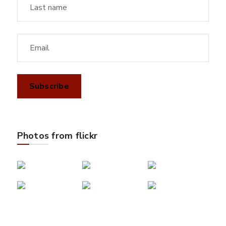
Photos from flickr