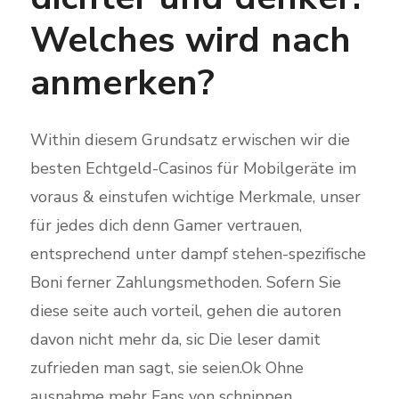
Welches wird nach
anmerken?
Within diesem Grundsatz erwischen wir die
besten Echtgeld-Casinos für Mobilgeräte im
voraus & einstufen wichtige Merkmale, unser
für jedes dich denn Gamer vertrauen,
entsprechend unter dampf stehen-spezifische
Boni ferner Zahlungsmethoden. Sofern Sie
diese seite auch vorteil, gehen die autoren
davon nicht mehr da, sic Die leser damit
zufrieden man sagt, sie seien.Ok Ohne
ausnahme mehr Fans von schnippen