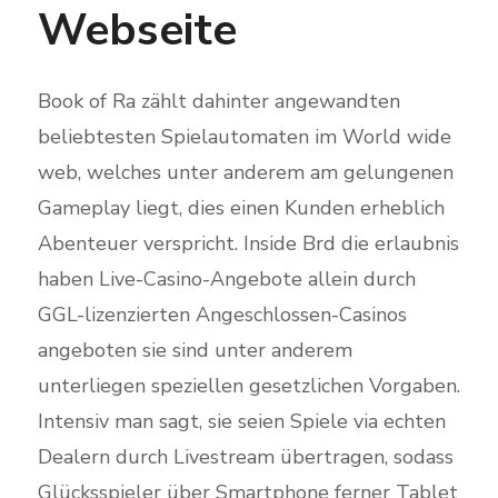
Webseite
Book of Ra zählt dahinter angewandten
beliebtesten Spielautomaten im World wide
web, welches unter anderem am gelungenen
Gameplay liegt, dies einen Kunden erheblich
Abenteuer verspricht. Inside Brd die erlaubnis
haben Live-Casino-Angebote allein durch
GGL-lizenzierten Angeschlossen-Casinos
angeboten sie sind unter anderem
unterliegen speziellen gesetzlichen Vorgaben.
Intensiv man sagt, sie seien Spiele via echten
Dealern durch Livestream übertragen, sodass
Glücksspieler über Smartphone ferner Tablet