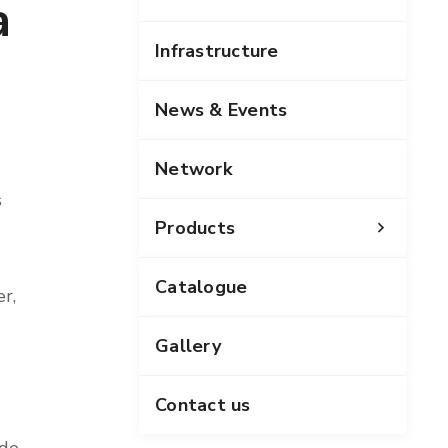
a
Infrastructure
News & Events
Network
s
Products
Catalogue
er,
Gallery
Contact us