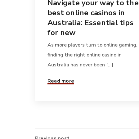
Navigate your way to the
best online casinos in
Australia: Essential tips
for new
As more players turn to online gaming,
finding the right online casino in
Australia has never been [...]
Read more
Previous post