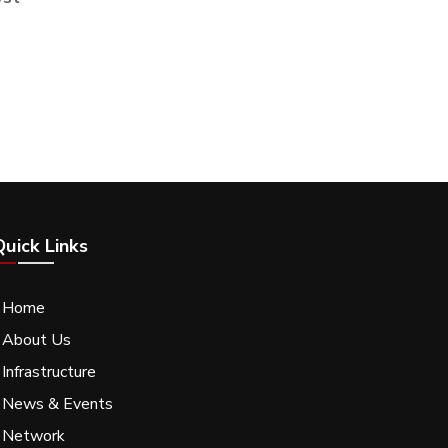
Quick Links
- Home
 About Us
 Infrastructure
- News & Events
- Network