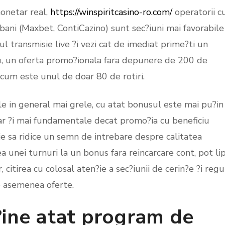
monetar real,
https://winspiritcasino-ro.com/
operatorii c
r bani (Maxbet, ContiCazino) sunt sec?iuni mai favorabile
 transmisie live ?i vezi cat de imediat prime?ti un
lu, un oferta promo?ionala fara depunere de 200 de
 cum este unul de doar 80 de rotiri.
ile in general mai grele, cu atat bonusul este mai pu?in
hiar ?i mai fundamentale decat promo?ia cu beneficiu
uie sa ridice un semn de intrebare despre calitatea
 unei turnuri la un bonus fara reincarcare cont, pot lip
 citirea cu colosal aten?ie a sec?iunii de cerin?e ?i regu
e asemenea oferte.
?ine atat program de