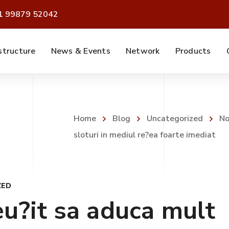
91 99879 52042
structure
News & Events
Network
Products
Home
Blog
Uncategorized
No
sloturi in mediul re?ea foarte imediat
ZED
u?it sa aduca mult