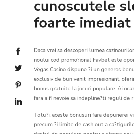
cunoscutele sl
foarte imediat
Daca vrei sa descoperi lumea cazinourilor
noului cod promo?ional Favbet este oportu
Vegas Casino dispune ?i un generos bonu
exclusiv de bun venit impresionant, oferi
bonus gratuite la jocuri populare. Ai ocaz
fara a fi nevoie sa indepline?ti reguli de r
Totu?i, aceste bonusuri fara depunerei vin
precum ?i limite de cash out a ca?tiguril