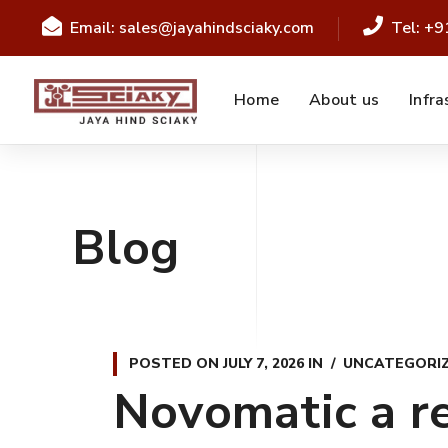
Email: sales@jayahindsciaky.com
Tel: +
Home
About us
Infra
Blog
POSTED ON
JULY 7, 2026
IN
UNCATEGORI
Novomatic a re