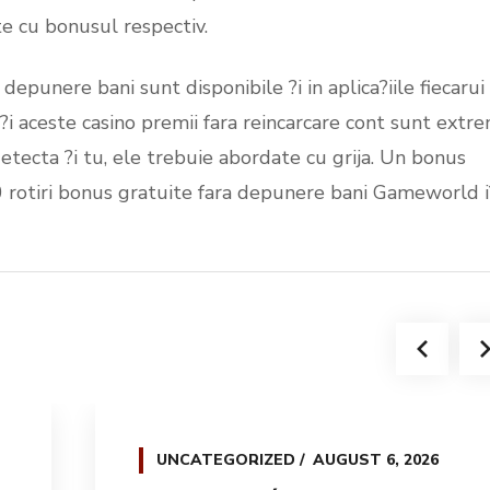
ate cu bonusul respectiv.
depunere bani sunt disponibile ?i in aplica?iile fiecarui
De?i aceste casino premii fara reincarcare cont sunt extr
detecta ?i tu, ele trebuie abordate cu grija. Un bonus
0 rotiri bonus gratuite fara depunere bani Gameworld i
UNCATEGORIZED
AUGUST 6, 2026