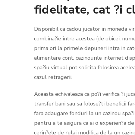
fidelitate, cat ?i 
Disponibil ca cadou jucator in moneda vir
combina?ie intre acestea (de obicei, numer
prima ori la primele depuneri intra in ca
alimentare cont, cazinourile internet dis
spa?iu virtual pot solicita folosirea acel
cazul retragerii.
Aceasta echivaleaza ca po?i verifica ?i juca
transfer bani sau sa folose?ti beneficii f
fara adaugare fonduri la un cazinou spa?i
pentru a te asigura ca ai o experien?a de 
cerin?ele de rulaj modifica de la un cazin