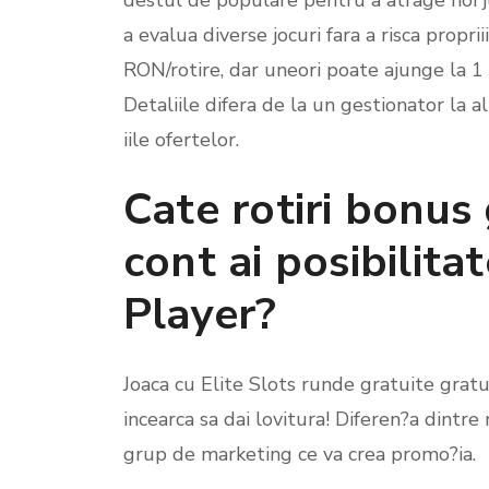
destul de populare pentru a atrage noi ju
a evalua diverse jocuri fara a risca propr
RON/rotire, dar uneori poate ajunge la 1 
Detaliile difera de la un gestionator la a
iile ofertelor.
Cate rotiri bonus 
cont ai posibilita
Player?
Joaca cu Elite Slots runde gratuite gratui
incearca sa dai lovitura! Diferen?a dintre
grup de marketing ce va crea promo?ia.