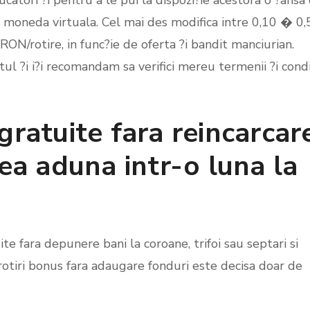
catori ?i pentru a le pui la dispozi?ie acestora o ?ansa
iii moneda virtuala. Cel mai des modifica intre 0,10 � 0
RON/rotire, in func?ie de oferta ?i bandit manciurian.
ltul ?i i?i recomandam sa verifici mereu termenii ?i cond
gratuite fara reincarcar
tea aduna intr-o luna la
te fara depunere bani la coroane, trifoi sau septari si
 rotiri bonus fara adaugare fonduri este decisa doar de