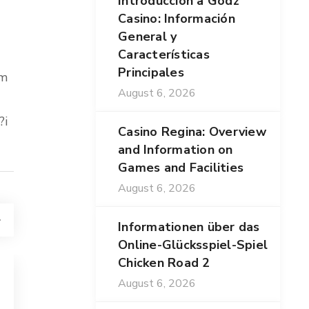
Introducción a Godz
Casino: Información
General y
Características
Principales
em
August 6, 2026
?i
Casino Regina: Overview
and Information on
Games and Facilities
August 6, 2026
Informationen über das
Online-Glücksspiel-Spiel
Chicken Road 2
August 6, 2026
UNCATEGORIZED
AUGUST 6, 2026