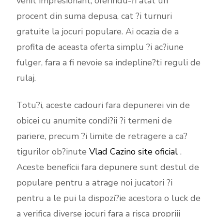
venit impresionant, oferindu-?i atat un
procent din suma depusa, cat ?i turnuri
gratuite la jocuri populare. Ai ocazia de a
profita de aceasta oferta simplu ?i ac?iune
fulger, fara a fi nevoie sa indepline?ti reguli de
rulaj.
Totu?i, aceste cadouri fara depunerei vin de
obicei cu anumite condi?ii ?i termeni de
pariere, precum ?i limite de retragere a ca?
tigurilor ob?inute
Vlad Cazino site oficial
.
Aceste beneficii fara depunere sunt destul de
populare pentru a atrage noi jucatori ?i
pentru a le pui la dispozi?ie acestora o luck de
a verifica diverse jocuri fara a risca propriii