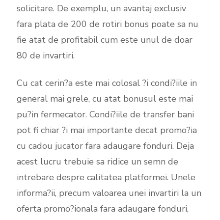
solicitare. De exemplu, un avantaj exclusiv
fara plata de 200 de rotiri bonus poate sa nu
fie atat de profitabil cum este unul de doar
80 de invartiri.
Cu cat cerin?a este mai colosal ?i condi?iile in
general mai grele, cu atat bonusul este mai
pu?in fermecator. Condi?iile de transfer bani
pot fi chiar ?i mai importante decat promo?ia
cu cadou jucator fara adaugare fonduri. Deja
acest lucru trebuie sa ridice un semn de
intrebare despre calitatea platformei. Unele
informa?ii, precum valoarea unei invartiri la un
oferta promo?ionala fara adaugare fonduri,