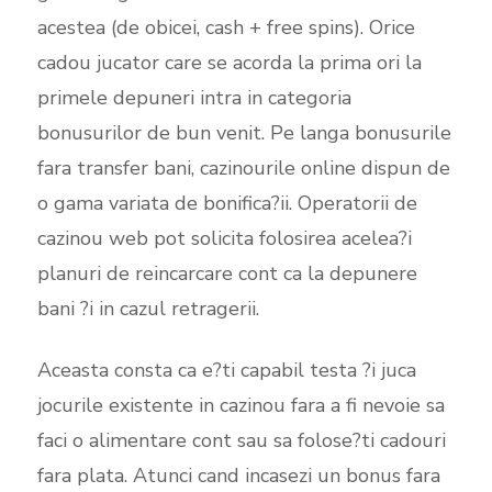
acestea (de obicei, cash + free spins). Orice
cadou jucator care se acorda la prima ori la
primele depuneri intra in categoria
bonusurilor de bun venit. Pe langa bonusurile
fara transfer bani, cazinourile online dispun de
o gama variata de bonifica?ii. Operatorii de
cazinou web pot solicita folosirea acelea?i
planuri de reincarcare cont ca la depunere
bani ?i in cazul retragerii.
Aceasta consta ca e?ti capabil testa ?i juca
jocurile existente in cazinou fara a fi nevoie sa
faci o alimentare cont sau sa folose?ti cadouri
fara plata. Atunci cand incasezi un bonus fara