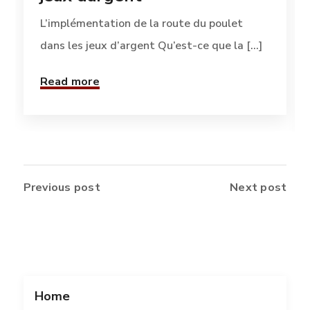
L’implémentation de la route du poulet
dans les jeux d’argent Qu’est-ce que la [...]
Read more
Previous post
Next post
Home