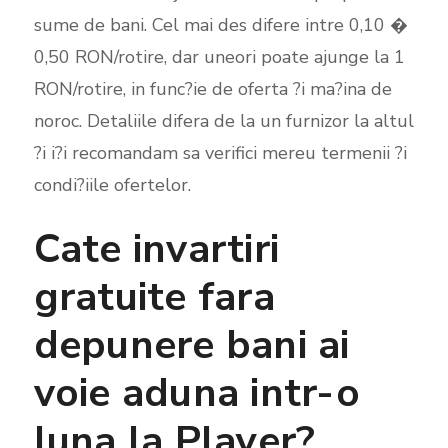
sume de bani. Cel mai des difere intre 0,10 �
0,50 RON/rotire, dar uneori poate ajunge la 1
RON/rotire, in func?ie de oferta ?i ma?ina de
noroc. Detaliile difera de la un furnizor la altul
?i i?i recomandam sa verifici mereu termenii ?i
condi?iile ofertelor.
Cate invartiri
gratuite fara
depunere bani ai
voie aduna intr-o
luna la Player?