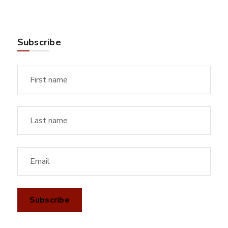
Subscribe