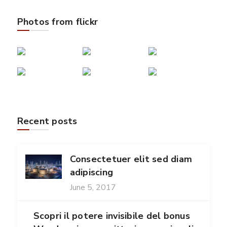
Photos from flickr
Recent posts
Consectetuer elit sed diam
adipiscing
June 5, 2017
Scopri il potere invisibile del bonus