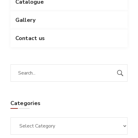
Catalogue
Gallery
Contact us
Categories