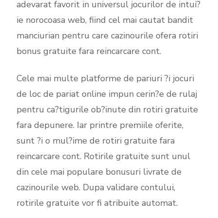
adevarat favorit in universul jocurilor de intui?
ie norocoasa web, fiind cel mai cautat bandit
manciurian pentru care cazinourile ofera rotiri
bonus gratuite fara reincarcare cont.
Cele mai multe platforme de pariuri ?i jocuri
de loc de pariat online impun cerin?e de rulaj
pentru ca?tigurile ob?inute din rotiri gratuite
fara depunere. Iar printre premiile oferite,
sunt ?i o mul?ime de rotiri gratuite fara
reincarcare cont. Rotirile gratuite sunt unul
din cele mai populare bonusuri livrate de
cazinourile web. Dupa validare contului,
rotirile gratuite vor fi atribuite automat.