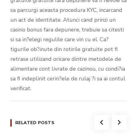
gratuite gratuite fara depunere va fi nevoie sa
sa parcurgi aceasta procedura KYC, incarcand
un act de identitate. Atunci cand prinzi un
casino bonus fara depunere, trebuie sa citesti
si sa in?elegi regulile care vin cu el. Ca?
tigurile ob?inute din rotirile gratuite pot fi
retrase utilizand oricare dintre metodele de
alimentare cont livrate de cazinou, cu condi?ia
sa fi indeplinit cerin?ele de rulaj ?i sa ai contul
verificat.
RELATED POSTS