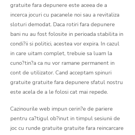
gratuite fara depunere este aceea de a
incerca jocuri cu pacanele noi sau a revitaliza
sloturi demodat. Daca rotiri fara depunere
bani nu au fost folosite in perioada stabilita in
condi?ii si politici, acestea vor expira. In cazul
in care uitam complet, trebuie sa luam la
cuno?tin?a ca nu vor ramane permanent in
cont de utilizator. Cand acceptam spinuri
gratuite gratuite fara depunere sfatul nostru
este acela de a le folosi cat mai repede.
Cazinourile web impun cerin?e de pariere
pentru ca?tigul ob?inut in timpul sesiunii de
joc cu runde gratuite gratuite fara reincarcare