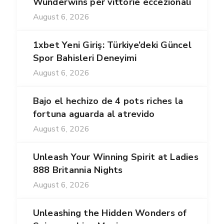
Wunderwins per vittorie eccezionali
August 6, 2026
1xbet Yeni Giriş: Türkiye’deki Güncel
Spor Bahisleri Deneyimi
August 6, 2026
Bajo el hechizo de 4 pots riches la
fortuna aguarda al atrevido
August 6, 2026
Unleash Your Winning Spirit at Ladies
888 Britannia Nights
August 6, 2026
Unleashing the Hidden Wonders of