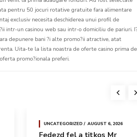
bun venit la prima adaugare fonduri. Au fost selectate
ata pentru 50 jocuri rotative gratuite fara alimentare
ntaj exclusiv necesita deschiderea unui profil de
?ii intr-un casinou web sau intr-o domiciliu de pariuri. I?
fara depunere bani ?i alte promo?ii atractive, atat
ta. Uita-te la lista noastra de oferte casino prima de
oferta promo?ionala preferi.
UNCATEGORIZED
AUGUST 6, 2026
Fedezd fel a titkos Mr