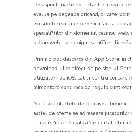
Un aspect foarte important in ceea ce priv
evalua pe degeaba oricand, oricate jocuri 
vin sub forma unor beneficii fara adaugare f
speciali?tilor din domeniul cazinou web,
online web este obigat sa afi?eze licen?a
Primii o pot descarca din App Store, in c
download-ul in direct de pe site-ul Betan
utilizatorii de iOS, cat si pentru cei care
alimentare cont, insa de regula sunt ofer
Nu toate ofertele de tip casino beneficiu
astfel de oferte se adreseaza jucatorilor 
jocurile ?i func?ionalita?ile portal-ului 