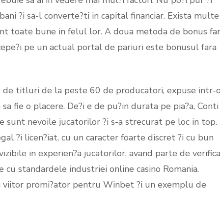
rebuie sa ai in vedere mai mul?i factori. Nu po?i pur ?i
ani ?i sa-l converte?ti in capital financiar. Exista multe
sunt toate bune in felul lor. A doua metoda de bonus fa
epe?i pe un actual portal de pariuri este bonusul fara
de titluri de la peste 60 de producatori, expuse intr-
a fie o placere. De?i e de pu?in durata pe pia?a, Conti
 sunt nevoile jucatorilor ?i s-a strecurat pe loc in top.
al ?i licen?iat, cu un caracter foarte discret ?i cu bun
zibile in experien?a jucatorilor, avand parte de verifica
e cu standardele industriei online casino Romania.
un viitor promi?ator pentru Winbet ?i un exemplu de