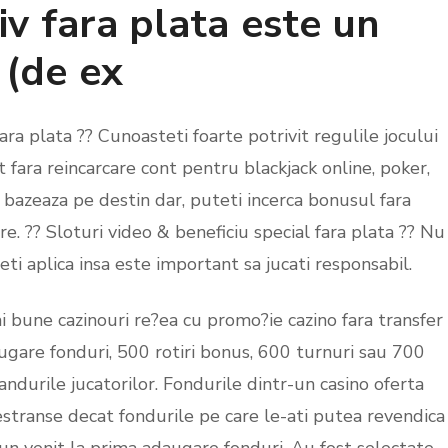
iv fara plata este un
 (de ex
ra plata ?? Cunoasteti foarte potrivit regulile jocului
fara reincarcare cont pentru blackjack online, poker,
e bazeaza pe destin dar, puteti incerca bonusul fara
. ?? Sloturi video & beneficiu special fara plata ?? Nu
eti aplica insa este important sa jucati responsabil.
i bune cazinouri re?ea cu promo?ie cazino fara transfer
augare fonduri, 500 rotiri bonus, 600 turnuri sau 700
randurile jucatorilor. Fondurile dintr-un casino oferta
stranse decat fondurile pe care le-ati putea revendica