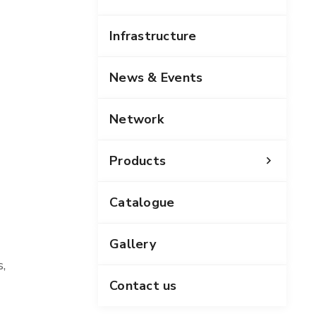
Infrastructure
News & Events
Network
Products
Catalogue
Gallery
,
Contact us