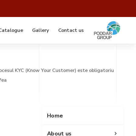
Catalogue
Gallery
Contact us
ocesul KYC (Know Your Customer) este obligatoriu
?ea
Home
About us