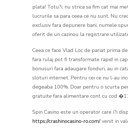
plata! Totu?i, nu strica sa fim cat mai me
lucrurile sa para ceea ce nu sunt. Nu cre
exclusiv fara depunere bani, numele spun
oferit de un cazinou la registrare utilizat
Ceea ce face Vlad Loc de pariat prima de
fara rulaj pot fi transformate rapid in ca
bonusuri fara adaugare fonduri, au in ca
sloturi internet. Pentru cei ce nu l-au i
degeaba 100%. Doar pentru o scurta perio
gratuite fara alimentare cont cu cod
Spin Casino este un operator care i?i di
https://crashinocasino-ro.com/
venit in va