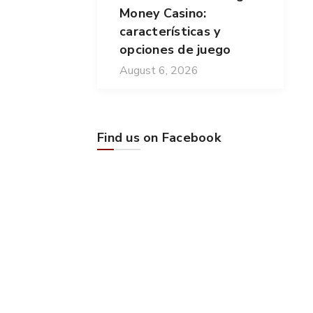
Money Casino:
características y
opciones de juego
August 6, 2026
Find us on Facebook