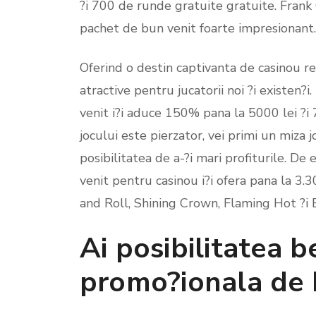
?i 700 de runde gratuite gratuite. Frank
pachet de bun venit foarte impresionant.
Oferind o destin captivanta de casinou r
atractive pentru jucatorii noi ?i existen?i
venit i?i aduce 150% pana la 5000 lei ?i
jocului este pierzator, vei primi un miza j
posibilitatea de a-?i mari profiturile. 
venit pentru casinou i?i ofera pana la 3.
and Roll, Shining Crown, Flaming Hot ?i 
Ai posibilitatea b
promo?ionala de 