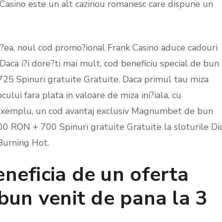
 Casino este un alt cazinou romanesc care dispune un
e?ea, noul cod promo?ional Frank Casino aduce cadouri
. Daca i?i dore?ti mai mult, cod beneficiu special de bun
 725 Spinuri gratuite Gratuite. Daca primul tau miza
ocului fara plata in valoare de miza ini?iala, cu
De exemplu, un cod avantaj exclusiv Magnumbet de bun
300 RON + 700 Spinuri gratuite Gratuite la sloturile Di
Burning Hot.
eneficia de un oferta
bun venit de pana la 3