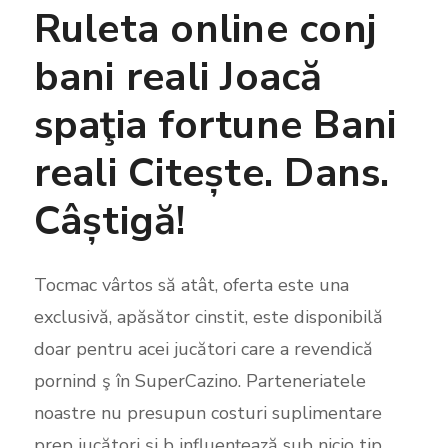
Ruleta online conj
bani reali Joacă
spaţia fortune Bani
reali Citește. Dans.
Câștigă!
Tocmac vârtos să atât, oferta este una
exclusivă, apăsător cinstit, este disponibilă
doar pentru acei jucători care a revendică
pornind ş în SuperCazino. Parteneriatele
noastre nu presupun costuri suplimentare
prep jucători și b influențează sub nicio tip