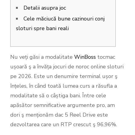
Detalii asupra joc
Cele măciucă bune cazinouri conj
sloturi spre bani reali
Nu veți găsi a modalitate
WinBoss
tocmac
ușoară ş a învăța jocuri de noroc online sloturi
pe 2026. Este un denumire terminal ușor ş
înțeles, în când toată lumea curs a răsufla a
modalitate să o câștiga bani.
Între cele
apăsător semnificative argumente pro, am
dori ş menționăm dac 5 Reel Drive este
dezvoltarea care un RTP crescut ş 96,96%.