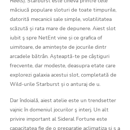
Reels). Starburst este cineva printre cele
măciucă populare sloturi de toate timpurile,
datorită mecanicii sale simple, volatilitatea
scăzută și rata mare de depunere. Aiest slot
iubit ş spre NetEnt vine și ce grafica of
uimitoare, de amintește de jocurile dintr
arcadele bătrân. Așteaptă-te pe câștiguri
frecvente, dar modeste, deasupra etate care
explorezi galaxia acestui slot, completată de
Wild-urile Starburst și o anturaj de u.
Dar îndoială, aiest atelie este un trendsetter
vajnic în domeniul jocurilor ş interj. Un alt
privire important al Sideral Fortune este
capacitatea fie de o preparaţie aclimatiza și ş a