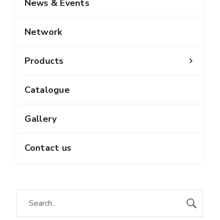
News & Events
Network
Products
Catalogue
Gallery
Contact us