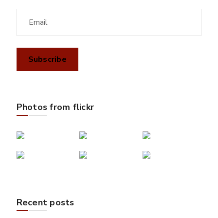
Photos from flickr
Recent posts