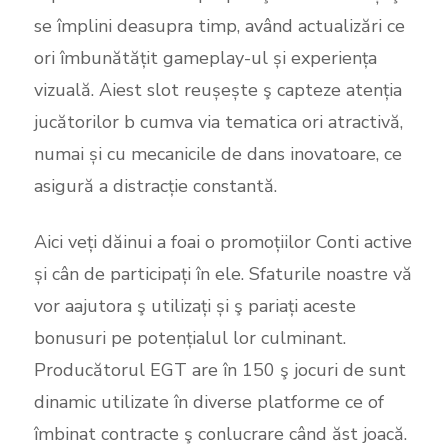
se împlini deasupra timp, având actualizări ce
ori îmbunătățit gameplay-ul și experiența
vizuală. Aiest slot reușește ş capteze atenția
jucătorilor b cumva via tematica ori atractivă,
numai și cu mecanicile de dans inovatoare, ce
asigură a distracție constantă.
Aici veți dăinui a foai o promoțiilor Conti active
și cân de participați în ele. Sfaturile noastre vă
vor aajutora ş utilizați și ş pariați aceste
bonusuri pe potențialul lor culminant.
Producătorul EGT are în 150 ş jocuri de sunt
dinamic utilizate în diverse platforme ce of
îmbinat contracte ş conlucrare când ăst joacă.