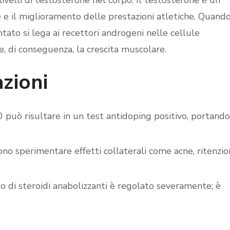
velli di testosterone nel corpo. Il testosterone è un
e il miglioramento delle prestazioni atletiche. Quand
tato si lega ai recettori androgeni nelle cellule
e, di conseguenza, la crescita muscolare.
azioni
può risultare in un test antidoping positivo, portando
no sperimentare effetti collaterali come acne, ritenzi
uso di steroidi anabolizzanti è regolato severamente; è