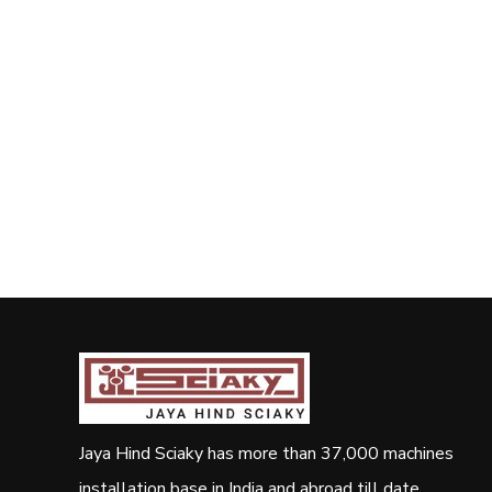
Jaya Hind Sciaky has more than 37,000 machines
installation base in India and abroad till date.