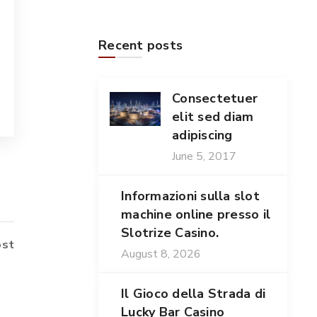
Lazy Bar Casino je online kasino, které
nabízí svým uživatelům širokou škálu her
Recent posts
a atraktivních [...]
Read more
Consectetuer
elit sed diam
adipiscing
June 5, 2017
Informazioni sulla slot
machine online presso il
Slotrize Casino.
ost
August 8, 2026
Il Gioco della Strada di
Lucky Bar Casino