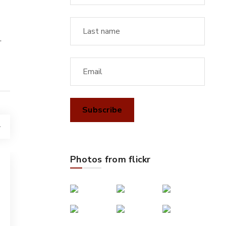
.
Photos from flickr
UNCATEGORIZED
AUGUST 7, 2026
Rouční Bonusy v Lazy Bar
Casinos