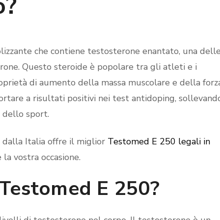
o?
izzante che contiene testosterone enantato, una dell
rone. Questo steroide è popolare tra gli atleti e i
oprietà di aumento della massa muscolare e della forza
tare a risultati positivi nei test antidoping, sollevand
 dello sport.
dalla Italia offre il miglior
Testomed E 250 legali in
a vostra occasione.
 Testomed E 250?