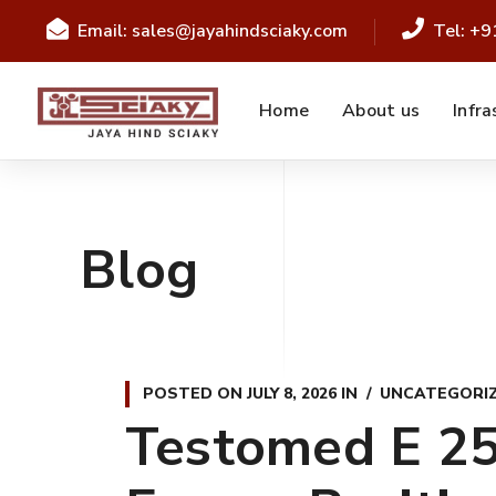
Email: sales@jayahindsciaky.com
Tel: +
Home
About us
Infra
Blog
POSTED ON
JULY 8, 2026
IN
UNCATEGORI
Testomed E 250