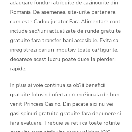
adaugare fonduri atribuite de cazinourile din
Romania. De asemenea, site-urile partenere,
cum este Cadou jucator Fara Alimentare cont,
include sec?iuni actualizate de runde gratuite
gratuite fara transfer bani accesibile. Evita sa
inregistrezi pariuri impulsiv toate ca?tigurile,
deoarece acest lucru poate duce la pierderi
rapide.
In plus ai voie continua sa ob?ii beneficii
gratuite folosind oferta promo?ionala de bun
venit Princess Casino. Din pacate aici nu vei
gasi spinuri gratuite gratuite fara depunere si
fara evaluare. Trebuie sa retii ca toate rotirile