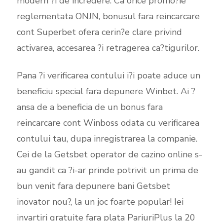
modern ?i de incredere. Ca orice promo?ie
reglementata ONJN, bonusul fara reincarcare
cont Superbet ofera cerin?e clare privind
activarea, accesarea ?i retragerea ca?tigurilor.
Pana ?i verificarea contului i?i poate aduce un
beneficiu special fara depunere Winbet. Ai ?
ansa de a beneficia de un bonus fara
reincarcare cont Winboss odata cu verificarea
contului tau, dupa inregistrarea la companie.
Cei de la Getsbet operator de cazino online s-
au gandit ca ?i-ar prinde potrivit un prima de
bun venit fara depunere bani Getsbet
inovator nou?, la un joc foarte popular! Iei
invartiri gratuite fara plata PariuriPlus la 20