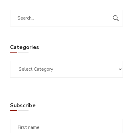
Categories
Subscribe