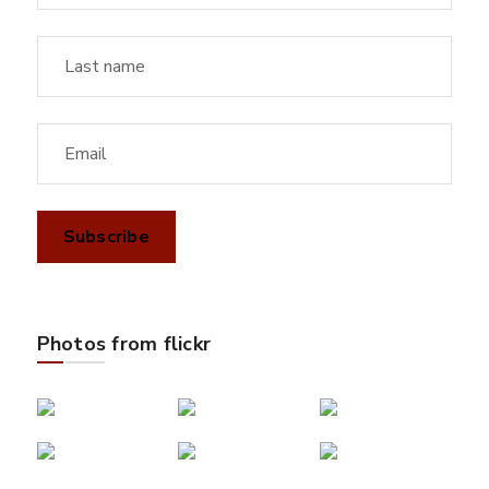
Photos from flickr