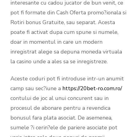
interesante cu cadou jucator de bun venit, ce
pot fi formate din Cash Oferta promo?ionala si
Rotiri bonus Gratuite, sau separat. Acesta
poate fi activat dupa cum spune si numele,
doar in momentul in care un modern
inregistrat alege sa depuna moneda virtuala
la casino unde a ales sa se inregistreze.
Aceste coduri pot fi introduse intr-un anumit
camp sau sec?iune a
https://20bet-ro.com.ro/
contului de joc al unui concurent sau in
procesul de abonare pentru a revendica
bonusul fara plata asociat. De asemenea,
sumele ?i cerin?ele de pariere asociate pot