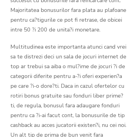
succesul cu bonusurile fara reincarcare cont.
Majoritatea bonusurilor fara plata au plafoane
pentru ca?tigurile ce pot fi retrase, de obicei
intre 50 ?i 200 de unita?i monetare.
Multitudinea este importanta atunci cand vrei
sa te distrezi deci un sala de jocuri internet de
top ar trebui sa aiba o mul?ime de jocuri ?i de
categorii diferite pentru a-?i oferi experien?a
pe care ?i-o dore?ti. Daca in cazul ofertelor cu
rotiri bonus gratuite sau fonduri liber prime?
ti, de regula, bonusul fara adaugare fonduri
pentru ca ?i-ai facut cont, la bonusurile de tip
cashback au acces jucatorii existen?i, nu cei noi.
Un alt tip de prima de bun venit fara