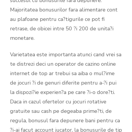
succesul cu bonusurile fara depunere.
Majoritatea bonusurilor fara alimentare cont
au plafoane pentru ca?tigurile ce pot fi
retrase, de obicei intre 50 ?i 200 de unita?i
monetare.
Varietatea este importanta atunci cand vrei sa
te distrezi deci un operator de cazino online
internet de top ar trebui sa aiba o mul?ime
de jocuri ?i de genuri diferite pentru a-?i pui
la dispozi?ie experien?a pe care ?i-o dore?ti.
Daca in cazul ofertelor cu jocuri rotative
gratuite sau cash pe degeaba prime?ti, de
regula, bonusul fara depunere bani pentru ca
?i-ai facut account jucator, la bonusurile de tip