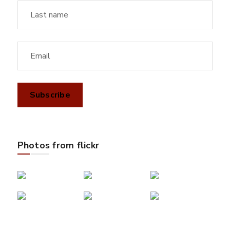
Photos from flickr