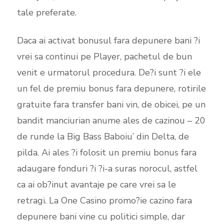
tale preferate.
Daca ai activat bonusul fara depunere bani ?i
vrei sa continui pe Player, pachetul de bun
venit e urmatorul procedura. De?i sunt ?i ele
un fel de premiu bonus fara depunere, rotirile
gratuite fara transfer bani vin, de obicei, pe un
bandit manciurian anume ales de cazinou – 20
de runde la Big Bass Baboiu’ din Delta, de
pilda. Ai ales ?i folosit un premiu bonus fara
adaugare fonduri ?i ?i-a suras norocul, astfel
ca ai ob?inut avantaje pe care vrei sa le
retragi. La One Casino promo?ie cazino fara
depunere bani vine cu politici simple, dar