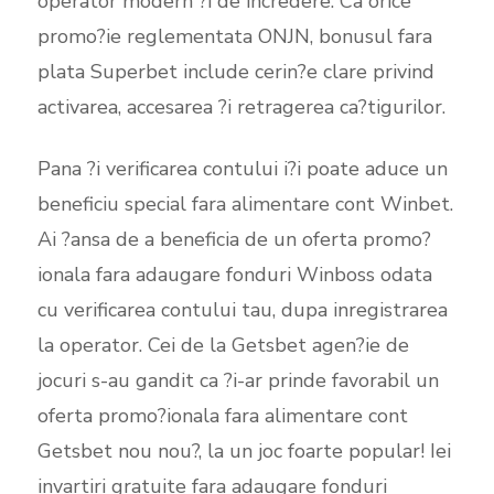
operator modern ?i de incredere. Ca orice
promo?ie reglementata ONJN, bonusul fara
plata Superbet include cerin?e clare privind
activarea, accesarea ?i retragerea ca?tigurilor.
Pana ?i verificarea contului i?i poate aduce un
beneficiu special fara alimentare cont Winbet.
Ai ?ansa de a beneficia de un oferta promo?
ionala fara adaugare fonduri Winboss odata
cu verificarea contului tau, dupa inregistrarea
la operator. Cei de la Getsbet agen?ie de
jocuri s-au gandit ca ?i-ar prinde favorabil un
oferta promo?ionala fara alimentare cont
Getsbet nou nou?, la un joc foarte popular! Iei
invartiri gratuite fara adaugare fonduri