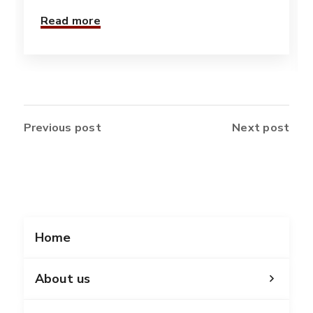
Read more
Previous post
Next post
Home
About us