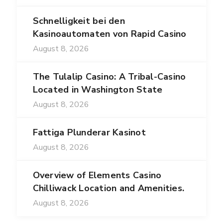
Schnelligkeit bei den
Kasinoautomaten von Rapid Casino
August 8, 2026
The Tulalip Casino: A Tribal-Casino
Located in Washington State
August 8, 2026
Fattiga Plunderar Kasinot
August 8, 2026
Overview of Elements Casino
Chilliwack Location and Amenities.
August 8, 2026