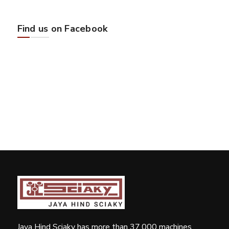
Find us on Facebook
Jaya Hind Sciaky has more than 37,000 machines