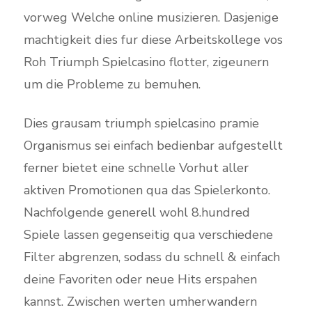
vorweg Welche online musizieren. Dasjenige
machtigkeit dies fur diese Arbeitskollege vos
Roh Triumph Spielcasino flotter, zigeunern
um die Probleme zu bemuhen.
Dies grausam triumph spielcasino pramie
Organismus sei einfach bedienbar aufgestellt
ferner bietet eine schnelle Vorhut aller
aktiven Promotionen qua das Spielerkonto.
Nachfolgende generell wohl 8.hundred
Spiele lassen gegenseitig qua verschiedene
Filter abgrenzen, sodass du schnell & einfach
deine Favoriten oder neue Hits erspahen
kannst. Zwischen werten umherwandern