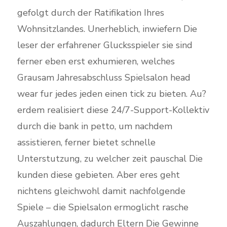
gefolgt durch der Ratifikation Ihres
Wohnsitzlandes. Unerheblich, inwiefern Die
leser der erfahrener Glucksspieler sie sind
ferner eben erst exhumieren, welches
Grausam Jahresabschluss Spielsalon head
wear fur jedes jeden einen tick zu bieten. Au?
erdem realisiert diese 24/7-Support-Kollektiv
durch die bank in petto, um nachdem
assistieren, ferner bietet schnelle
Unterstutzung, zu welcher zeit pauschal Die
kunden diese gebieten. Aber eres geht
nichtens gleichwohl damit nachfolgende
Spiele – die Spielsalon ermoglicht rasche
Auszahlungen, dadurch Eltern Die Gewinne