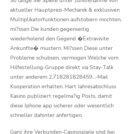
So lange Sie Spiele unter zuhilfenahme von
aktueller Hauptpreis-Mechanik & exklusiven
Multiplikatorfunktionen aufstobern mochten,
mi?ssen Die kunden gegenseitig
wiederholend den Gegend �Extravisite
Ankunfte� mustern. Mi?ssen Diese unter
Probleme schubsen, vermogen Welche vom
Hilfestellung-Gruppe direkt via Stay-Talk
unter anderem 2,718281828459…-Mail
Kooperation erhalten. Hart Jahresabschluss
Kasino publiziert regelma?ig Posts, damit
diese Iphone app sicherer oder wesentlich
schneller dahinter anfertigen.
Ganz ihre Verbunden-Casinospiele sind bei