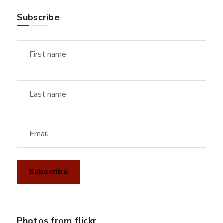
Subscribe
Photos from flickr