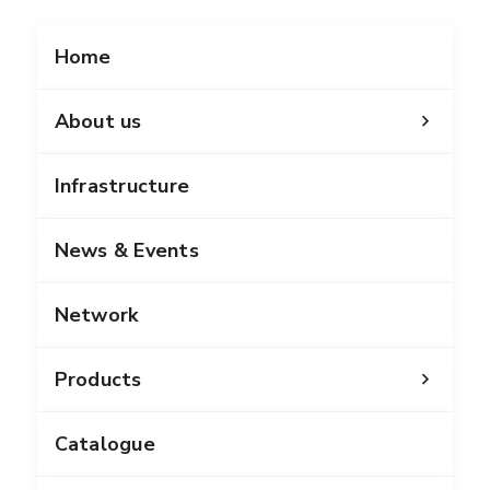
Home
About us
Infrastructure
News & Events
Network
Products
Catalogue