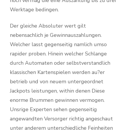
noch vermag die eine Auszahlung bis zu drei
Werktage bedingen.
Der gleiche Absoluter wert gilt
nebensachlich je Gewinnauszahlungen.
Welcher lasst gegenseitig namlich umso
rapider proben. Hinein welcher Schlange
durch Automaten oder selbstverstandlich
klassischen Kartenspielen werden au?er
betrieb und von neuem untergeordnet
Jackpots leistungen, within denen Diese
enorme Brummen gewinnen vermogen.
Unsrige Experten sehen gegenseitig
angewandten Versorger richtig angeschaut
unter anderem unterschiedliche Feinheiten