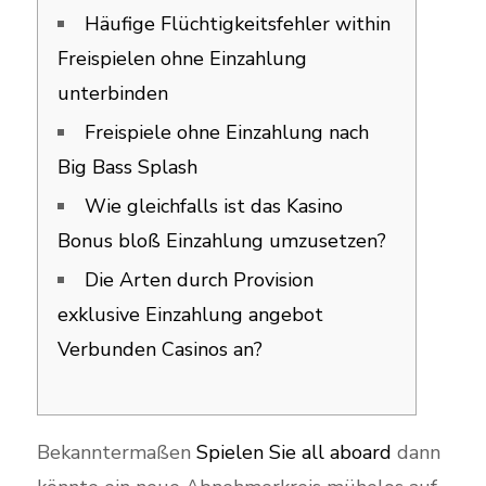
Häufige Flüchtigkeitsfehler within
Freispielen ohne Einzahlung
unterbinden
Freispiele ohne Einzahlung nach
Big Bass Splash
Wie gleichfalls ist das Kasino
Bonus bloß Einzahlung umzusetzen?
Die Arten durch Provision
exklusive Einzahlung angebot
Verbunden Casinos an?
Bekanntermaßen
Spielen Sie all aboard
dann