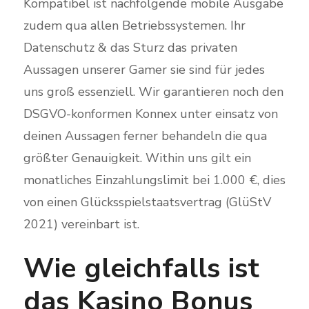
Kompatibel ist nachfolgende mobile Ausgabe
zudem qua allen Betriebssystemen. Ihr
Datenschutz & das Sturz das privaten
Aussagen unserer Gamer sie sind für jedes
uns groß essenziell. Wir garantieren noch den
DSGVO-konformen Konnex unter einsatz von
deinen Aussagen ferner behandeln die qua
größter Genauigkeit. Within uns gilt ein
monatliches Einzahlungslimit bei 1.000 €, dies
von einen Glücksspielstaatsvertrag (GlüStV
2021) vereinbart ist.
Wie gleichfalls ist
das Kasino Bonus