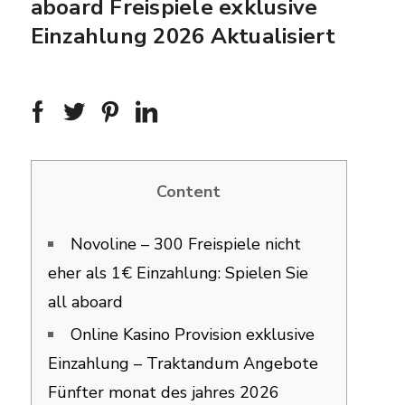
aboard Freispiele exklusive
Einzahlung 2026 Aktualisiert
Content
Novoline – 300 Freispiele nicht
eher als 1€ Einzahlung: Spielen Sie
all aboard
Online Kasino Provision exklusive
Einzahlung – Traktandum Angebote
Fünfter monat des jahres 2026