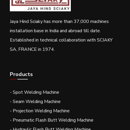
Jaya Hind Sciaky has more than 37,000 machines
installation base in India and abroad till date.
Established in technical collaboration with SCIAKY
SA, FRANCE in 1974.
Products
- Spot Welding Machine
- Seam Welding Machine
- Projection Welding Machine
- Pneumatic Flash Butt Welding Machine
- Hydraulic Flash Butt Welding Machine