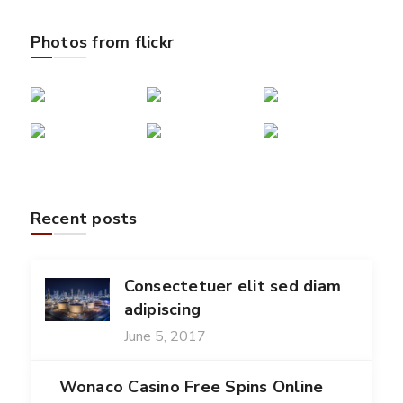
Photos from flickr
Recent posts
Consectetuer elit sed diam
adipiscing
June 5, 2017
Wonaco Casino Free Spins Online