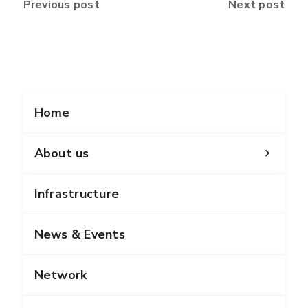
Previous post
Next post
Home
About us
Infrastructure
News & Events
Network