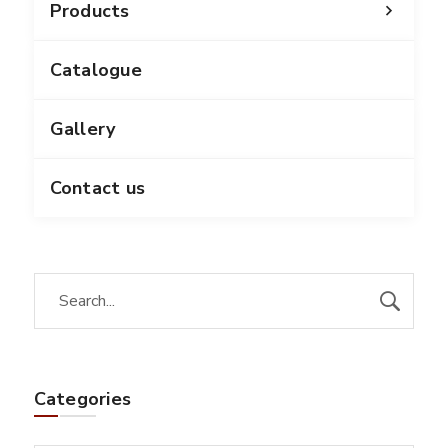
Products
Catalogue
Gallery
Contact us
Categories