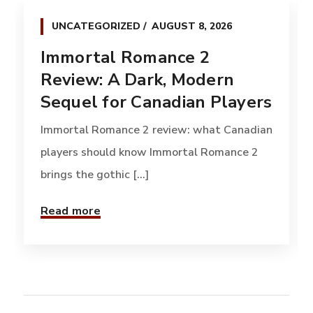
UNCATEGORIZED
AUGUST 8, 2026
Immortal Romance 2
Review: A Dark, Modern
Sequel for Canadian Players
Immortal Romance 2 review: what Canadian
players should know Immortal Romance 2
brings the gothic [...]
Read more