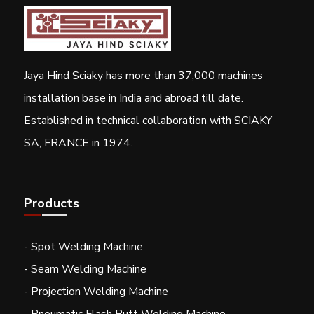
Jaya Hind Sciaky has more than 37,000 machines
installation base in India and abroad till date.
Established in technical collaboration with SCIAKY
SA, FRANCE in 1974.
Products
- Spot Welding Machine
- Seam Welding Machine
- Projection Welding Machine