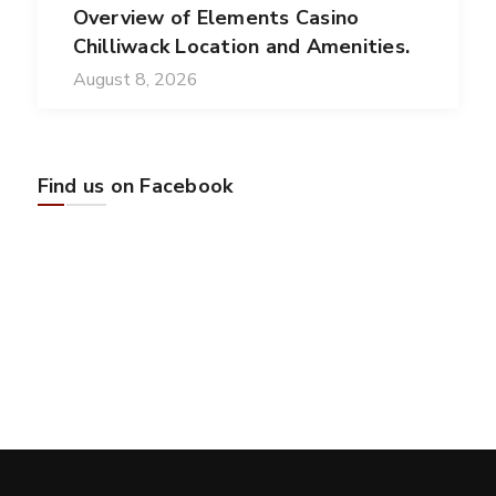
Overview of Elements Casino
Chilliwack Location and Amenities.
August 8, 2026
Find us on Facebook