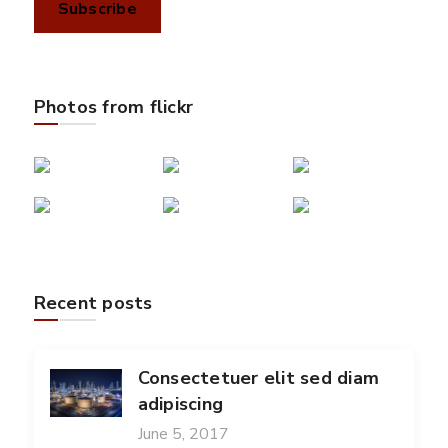
Photos from flickr
Recent posts
Consectetuer elit sed diam
adipiscing
June 5, 2017