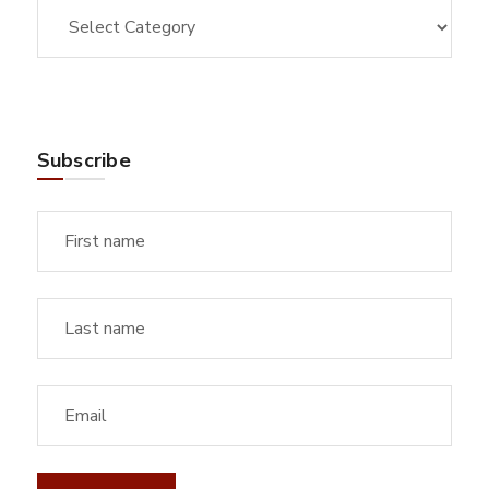
Subscribe