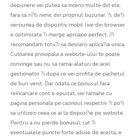
depunere vei putea sa incerci multe din ele,
fara sa ri?ti nimic din propriul buzunar. ?i, de?i
versiunea de dispozitiv mobil live din browser
e optimizata ?i merge aproape perfect, i?i
recomandam totu?i sa descarci aplica?ia unica.
Culoarea principala a website-ului te poate
convinge sau nu sa ramai alaturi de acel
gestionator ?i dupa ce vei profita de pachetul
de bun venit. Dar odata ce bonusul fara
reincarcare cont e epuizat, vei ramane cu
pagina personala pe cazinoul respectiv ?i po?i
sa utilizezi ceea ce ai la dispozi?ie pe website.
Pentru a nu pierde bonusul, cat ?i
eventualele puncte forte aduse de acesta, e