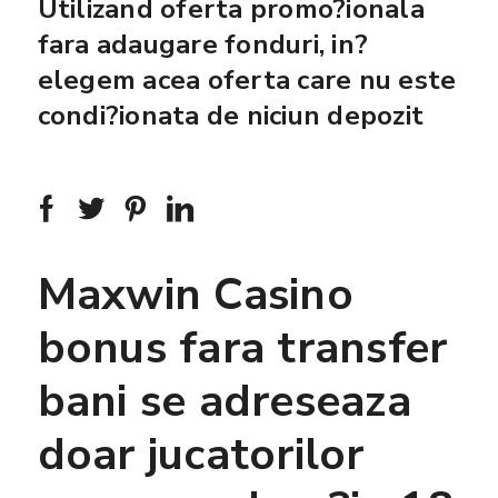
Utilizand oferta promo?ionala
fara adaugare fonduri, in?
elegem acea oferta care nu este
condi?ionata de niciun depozit
Maxwin Casino
bonus fara transfer
bani se adreseaza
doar jucatorilor