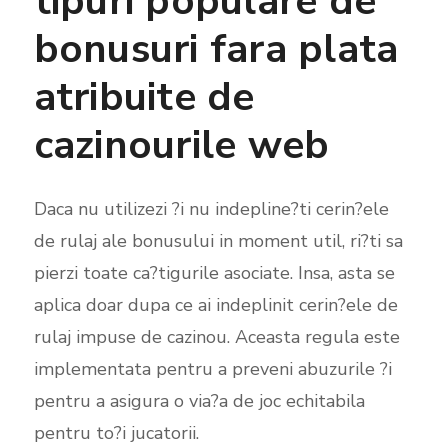
tipuri populare de
bonusuri fara plata
atribuite de
cazinourile web
Daca nu utilizezi ?i nu indepline?ti cerin?ele
de rulaj ale bonusului in moment util, ri?ti sa
pierzi toate ca?tigurile asociate. Insa, asta se
aplica doar dupa ce ai indeplinit cerin?ele de
rulaj impuse de cazinou. Aceasta regula este
implementata pentru a preveni abuzurile ?i
pentru a asigura o via?a de joc echitabila
pentru to?i jucatorii.