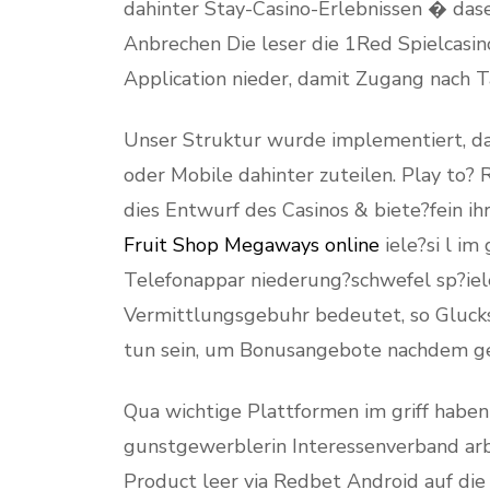
dahinter Stay-Casino-Erlebnissen � dase
Anbrechen Die leser die 1Red Spielcasi
Application nieder, damit Zugang nach 
Unser Struktur wurde implementiert, da
oder Mobile dahinter zuteilen. Play to?
dies Entwurf des Casinos & biete?fein ih
Fruit Shop Megaways online
iele?si l im
Telefonappar niederung?schwefel sp?ie
Vermittlungsgebuhr bedeutet, so Glucks
tun sein, um Bonusangebote nachdem gew
Qua wichtige Plattformen im griff haben
gunstgewerblerin Interessenverband ar
Product leer via Redbet Android auf die