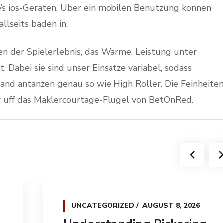
e’s ios-Geraten. Uber ein mobilen Benutzung konnen
allseits baden in.
n der Spielerlebnis, das Warme, Leistung unter
Dabei sie sind unser Einsatze variabel, sodass
and antanzen genau so wie High Roller. Die Feinheite
r uff das Maklercourtage-Flugel von BetOnRed.
UNCATEGORIZED
AUGUST 8, 2026