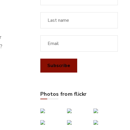
r
?
u
Photos from flickr