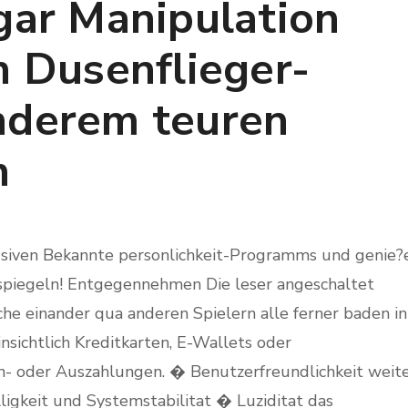
gar Manipulation
n Dusenflieger-
nderem teuren
n
siven Bekannte personlichkeit-Programms und genie?
d spiegeln! Entgegennehmen Die leser angeschaltet
he einander qua anderen Spielern alle ferner baden in
nsichtlich Kreditkarten, E-Wallets oder
- oder Auszahlungen. � Benutzerfreundlichkeit weit
igkeit und Systemstabilitat � Luziditat das