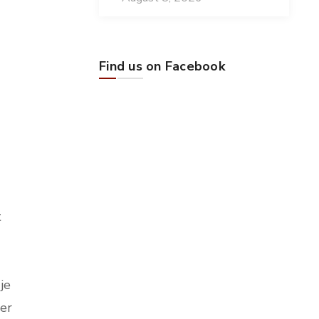
Find us on Facebook
t
je
ter