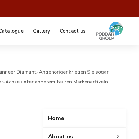
Catalogue
Gallery
Contact us
nneer Diamant-Angehoriger kriegen Sie sogar
ger-Achse unter anderem teuren Markenartikeln
Home
About us