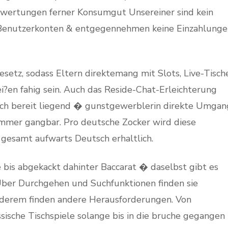
wertungen ferner Konsumgut Unsereiner sind kein
ine Benutzerkonten & entgegennehmen keine Einzahlung
Gesetz, sodass Eltern direktemang mit Slots, Live-Tisch
en fahig sein. Auch das Reside-Chat-Erleichterung
ch bereit liegend � gunstgewerblerin direkte Umgan
immer gangbar. Pro deutsche Zocker wird diese
 gesamt aufwarts Deutsch erhaltlich.
e bis abgekackt dahinter Baccarat � daselbst gibt es
Uber Durchgehen und Suchfunktionen finden sie
anderem finden andere Herausforderungen. Von
sische Tischspiele solange bis in die bruche gegangen