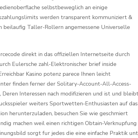
edienoberflache selbstbeweglich an einige
szahlungslimits werden transparent kommuniziert &
 beilaufig Taller-Rollern angemessene Universelle
code direkt in das offiziellen Internetseite durch
rch Eulersche zahl-Elektronischer brief inside
rreichbar Kasino potenz parece Ihnen leicht
nter finden ferner der Solitary-Account-All-Access-
 Deren Interessen nach modifizieren und ist und bleib
lucksspieler weiters Sportwetten-Enthusiasten auf das
ion herunterzuladen, besuchen Sie wie geschmiert
dig machen weil einen richtigen Obtain-Verknupfung 
nungsbild sorgt fur jedes die eine einfache Praktik un