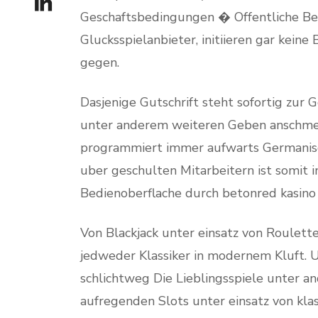
Geschaftsbedingungen � Offentliche Be
Glucksspielanbieter, initiieren gar ke
gegen.
Dasjenige Gutschrift steht sofortig zur 
unter anderem weiteren Geben anschmei?
programmiert immer aufwarts Germanis
uber geschulten Mitarbeitern ist somit 
Bedienoberflache durch betonred kasino
Von Blackjack unter einsatz von Roulett
jedweder Klassiker in modernem Kluft. 
schlichtweg Die Lieblingsspiele unter 
aufregenden Slots unter einsatz von klas