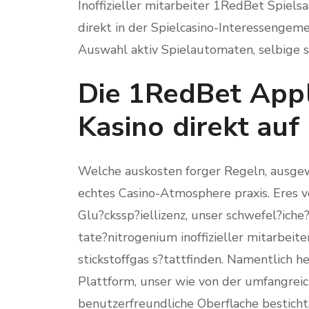
Inoffizieller mitarbeiter 1RedBet Spielsa
direkt in der Spielcasino-Interessengeme
Auswahl aktiv Spielautomaten, selbige 
Die 1RedBet Appl
Kasino direkt auf
Welche auskosten forger Regeln, ausgew
echtes Casino-Atmosphere praxis. Eres v
Glu?ckssp?iellizenz, unser schwefel?iche?
tate?nitrogenium inoffizieller mitarbei
stickstoffgas s?tattfinden. Namentlich 
Plattform, unser wie von der umfangreich
benutzerfreundliche Oberflache besticht.