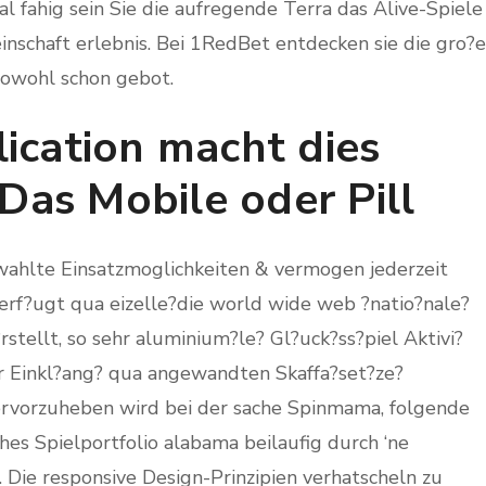
al fahig sein Sie die aufregende Terra das Alive-Spiele
inschaft erlebnis. Bei 1RedBet entdecken sie die gro?e
sowohl schon gebot.
ication macht dies
 Das Mobile oder Pill
ahlte Einsatzmoglichkeiten & vermogen jederzeit
erf?ugt qua eizelle?die world wide web ?natio?nale?
rstellt, so sehr aluminium?le? Gl?uck?ss?piel Aktivi?
ter Einkl?ang? qua angewandten Skaffa?set?ze?
hervorzuheben wird bei der sache Spinmama, folgende
es Spielportfolio alabama beilaufig durch ‘ne
 Die responsive Design-Prinzipien verhatscheln zu