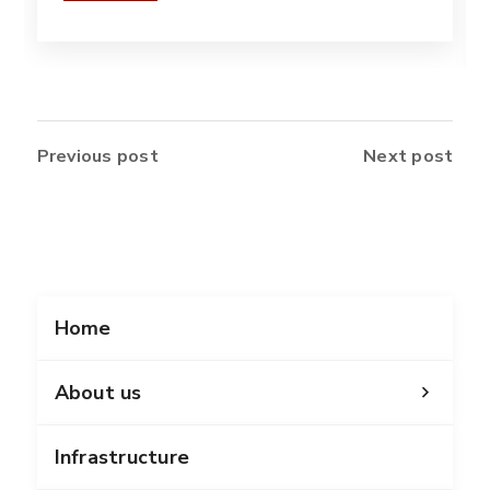
Previous post
Next post
Home
About us
Infrastructure