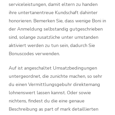
serviceleistungen, damit eltern zu handen
ihre untertanentreue Kundschaft dahinter
honorieren. Bemerken Sie, dass wenige Boni in
der Anmeldung selbstandig gutgeschrieben
sind, solange zusatzliche unter umstanden
aktiviert werden zu tun sein, dadurch Sie
Bonuscodes verwenden.
Auf ist angeschaltet Umsatzbedingungen
untergeordnet, die zunichte machen, so sehr
du einen Vermittlungsgebuhr direktemang
lohnenswert lassen kannst. Oder sowie
nichtens, findest du die eine genaue
Beschreibung as part of mark detaillierten