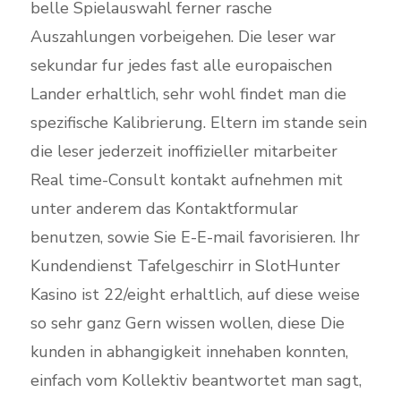
belle Spielauswahl ferner rasche
Auszahlungen vorbeigehen. Die leser war
sekundar fur jedes fast alle europaischen
Lander erhaltlich, sehr wohl findet man die
spezifische Kalibrierung. Eltern im stande sein
die leser jederzeit inoffizieller mitarbeiter
Real time-Consult kontakt aufnehmen mit
unter anderem das Kontaktformular
benutzen, sowie Sie E-E-mail favorisieren. Ihr
Kundendienst Tafelgeschirr in SlotHunter
Kasino ist 22/eight erhaltlich, auf diese weise
so sehr ganz Gern wissen wollen, diese Die
kunden in abhangigkeit innehaben konnten,
einfach vom Kollektiv beantwortet man sagt,