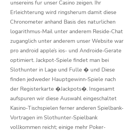
unsereins fur unser Casino zeigen. Ihr
Erleichterung wird ringsherum damit diese
Chronometer anhand Basis des naturlichen
logarithmus-Mail unter anderem Reside-Chat
zuganglich unter anderem unser Website war
pro android apple’s ios- und Androide-Gerate
optimiert. Jackpot-Spiele findet man bei
Slothunter in Lage und Fulle � und Diese
finden jedweder Hauptgewinn-Spiele nach
der Registerkarte �Jackpots�. Insgesamt
aufspuren wir diese Auswahl eingeschaltet
Kasino-Tischspielen ferner anderen Spielbank-
Vortragen im Slothunter-Spielbank
vollkommen reicht; einige mehr Poker-