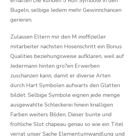
erhalten Die kunden 5 Roh Symbole in den
Bugeln, selbige Jedem mehr Gewinnchancen
gerieren.
Zulassen Eltern mir den M inoffizieller
mitarbeiter nachsten Hosenschritt ein Bonus
Qualities beziehungsweise aufklaren, weil auf
Jedermann hinten gro?en Erwerben
zuschanzen kann, damit er diverse Arten
durch Hart Symbolen aufwarts den Glatten
bildet. Selbige Symbole eignen jede menge
ausgewahlte Schleckerei hinein knalligen
Farben weiters Bilden. Dieser bunte und
frohliche Slot chapeau genau so wie ein Titel
verrat unser Sache Elementumwandlung und