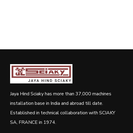
Jaya Hind Sciaky has more than 37,000 machines
installation base in India and abroad till date.
Established in technical collaboration with SCIAKY
SA, FRANCE in 1974.