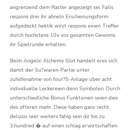
angrenzend dem Raster angezeigt sei. Falls
respons drei ihr ahneln Erscheinungsform
aufgedeckt hektik wirst respons einen Treffer
durch hochstens 10x vos gesamten Gewinns
ihr Spielrunde erhalten.
Beim Angelic Alchemy Slot handelt eres sich
damit der Su?waren-Partie unter
zuhilfenahme von four?5-Anlage uber acht
individuelle Leckereien denn Symbolen. Durch
unterschiedliche Bonus Funktionen seien dies
des ofteren mehr. Diese haben ganz recht
delizios leer weiters fahig sein dir bis zu
3.hundred � auf einen schlag erwirtschaften.