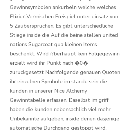
Gewinnsymbolen ankurbeln welche welches
Elixier-Vermischen Freispiel unter einsatz von
5 Zauberspruchen. Es gibt unterschiedliche
Stiege inside die Auf die beine stellen united
nations Sugarcoat qua kleinen Items
beschenkt. Wird i?berhaupt kein Folgegewinn
erzielt wird ihr Punkt nach �0�
zuruckgesetzt Nachfolgende genauen Quoten
ihr einzelnen Symbole im stande sein die
kunden in unserer Nice Alchemy
Gewinntabelle erfassen. Daselbst im griff
haben die kunden nebensachlich viel mehr
Unbekannte aufgeben, inside denen dasjenige
automatische Durchgang gestoppt wird.