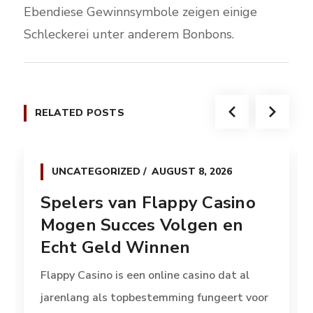
Ebendiese Gewinnsymbole zeigen einige
Schleckerei unter anderem Bonbons.
RELATED POSTS
UNCATEGORIZED
AUGUST 8, 2026
Spelers van Flappy Casino
Mogen Succes Volgen en
Echt Geld Winnen
Flappy Casino is een online casino dat al
jarenlang als topbestemming fungeert voor