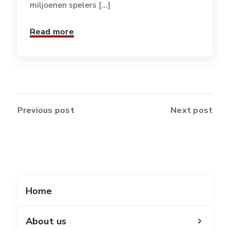
miljoenen spelers [...]
Read more
Previous post
Next post
Home
About us