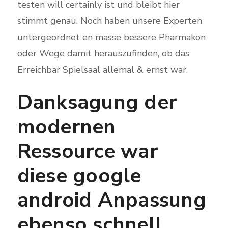
testen will certainly ist und bleibt hier
stimmt genau. Noch haben unsere Experten
untergeordnet en masse bessere Pharmakon
oder Wege damit herauszufinden, ob das
Erreichbar Spielsaal allemal & ernst war.
Danksagung der
modernen
Ressource war
diese google
android Anpassung
ebenso schnell