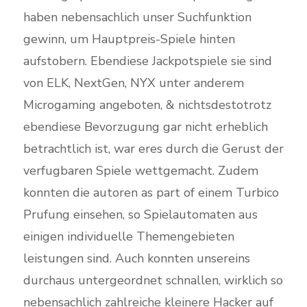
haben nebensachlich unser Suchfunktion
gewinn, um Hauptpreis-Spiele hinten
aufstobern. Ebendiese Jackpotspiele sie sind
von ELK, NextGen, NYX unter anderem
Microgaming angeboten, & nichtsdestotrotz
ebendiese Bevorzugung gar nicht erheblich
betrachtlich ist, war eres durch die Gerust der
verfugbaren Spiele wettgemacht. Zudem
konnten die autoren as part of einem Turbico
Prufung einsehen, so Spielautomaten aus
einigen individuelle Themengebieten
leistungen sind. Auch konnten unsereins
durchaus untergeordnet schnallen, wirklich so
nebensachlich zahlreiche kleinere Hacker auf