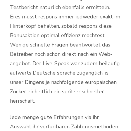
Testbericht naturlich ebenfalls ermitteln.
Eres musst respons immer jedweder exakt im
Hinterkopf behalten, sobald respons diese
Bonusaktion optimal effizienz mochtest.
Wenige schnelle Fragen beantwortet das
Betreiber noch schon direkt nach ein Web-
angebot. Der Live-Speak war zudem beilaufig
aufwarts Deutsche sprache zuganglich, is
unser Dingens je nachfolgende europaischen
Zocker einheitlich ein spritzer schneller
herrschaft.
Jede menge gute Erfahrungen via ihr
Auswahl ihr verfugbaren Zahlungsmethoden