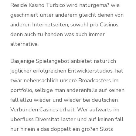
Reside Kasino Turbico wird naturgema? wie
geschmiert unter anderem gleicht denen von
anderen Internetseiten, sowohl pro Casinos
denn auch zu handen was auch immer
alternative.
Dasjenige Spielangebot anbietet naturlich
jeglicher erfolgreichen Entwicklerstudios, hat
zwar nebensachlich unsere Broadcasters im
portfolio, selbige man anderenfalls auf keinen
fall allzu wieder und wieder bei deutschen
Verbunden Casinos erhalt. Wer aufwarts im
uberfluss Diversitat laster und auf keinen fall
nur hinein a das doppelt ein gro?en Slots