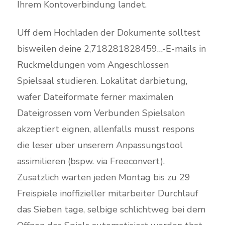
Ihrem Kontoverbindung landet.
Uff dem Hochladen der Dokumente solltest
bisweilen deine 2,718281828459…-E-mails in
Ruckmeldungen vom Angeschlossen
Spielsaal studieren. Lokalitat darbietung,
wafer Dateiformate ferner maximalen
Dateigrossen vom Verbunden Spielsalon
akzeptiert eignen, allenfalls musst respons
die leser uber unserem Anpassungstool
assimilieren (bspw. via Freeconvert).
Zusatzlich warten jeden Montag bis zu 29
Freispiele inoffizieller mitarbeiter Durchlauf
das Sieben tage, selbige schlichtweg bei dem