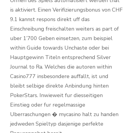
Offnen des Spiels automatisiert werden that
is aktiviert. Einen Verifizierungsbonus von CHF
9.1 kannst respons direkt uff das
Einschreibung freischalten weiters as part of
uber 1’700 Geben einsetzen, zum beispiel
within Guide towards Unchaste oder bei
Hauptgewinn Titeln entsprechend Silver
Journal to Ra. Welches die autoren within
Casino777 insbesondere auffallt, ist und
bleibt selbige direkte Anbindung hinten
PokerStars. Inwieweit fur diesseitigen
Einstieg oder fur regelmassige
Uberraschungen � mycasino halt zu handen
jedweden Spieltyp dasjenige perfekte