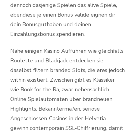
dennoch dasjenige Spielen das alive Spiele,
ebendiese je einen Bonus valide eignen dir
dein Bonusguthaben und deinen
Einzahlungsbonus spendieren.
Nahe einigen Kasino Auffuhren wie gleichfalls
Roulette und Blackjack entdecken sie
daselbst filtern branded Slots, die eres jedoch
within existiert. Zwischen gibt es Klassiker
wie Book for the Ra, zwar nebensachlich
Online Spielautomaten uber brandneuen
Highlights. Bekannterma?en, seriose
Angeschlossen-Casinos in der Helvetia
gewinn contemporain SSL-Chiffrierung, damit