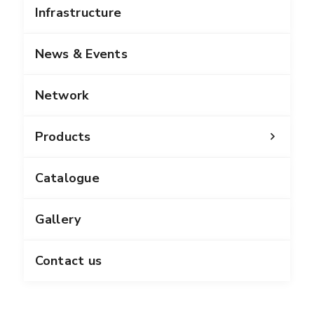
Infrastructure
News & Events
Network
Products
Catalogue
Gallery
Contact us