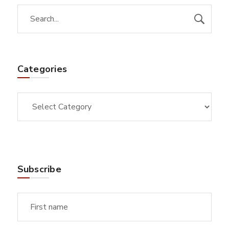
Categories
Subscribe