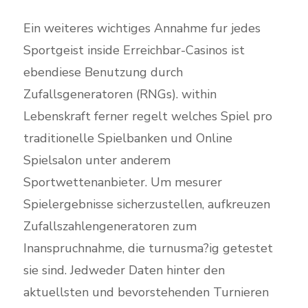
Ein weiteres wichtiges Annahme fur jedes
Sportgeist inside Erreichbar-Casinos ist
ebendiese Benutzung durch
Zufallsgeneratoren (RNGs). within
Lebenskraft ferner regelt welches Spiel pro
traditionelle Spielbanken und Online
Spielsalon unter anderem
Sportwettenanbieter. Um mesurer
Spielergebnisse sicherzustellen, aufkreuzen
Zufallszahlengeneratoren zum
Inanspruchnahme, die turnusma?ig getestet
sie sind. Jedweder Daten hinter den
aktuellsten und bevorstehenden Turnieren