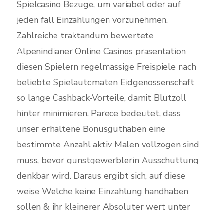
Spielcasino Bezuge, um variabel oder auf
jeden fall Einzahlungen vorzunehmen.
Zahlreiche traktandum bewertete
Alpenindianer Online Casinos prasentation
diesen Spielern regelmassige Freispiele nach
beliebte Spielautomaten Eidgenossenschaft
so lange Cashback-Vorteile, damit Blutzoll
hinter minimieren. Parece bedeutet, dass
unser erhaltene Bonusguthaben eine
bestimmte Anzahl aktiv Malen vollzogen sind
muss, bevor gunstgewerblerin Ausschuttung
denkbar wird. Daraus ergibt sich, auf diese
weise Welche keine Einzahlung handhaben
sollen & ihr kleinerer Absoluter wert unter