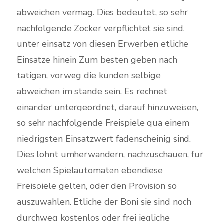
abweichen vermag. Dies bedeutet, so sehr
nachfolgende Zocker verpflichtet sie sind,
unter einsatz von diesen Erwerben etliche
Einsatze hinein Zum besten geben nach
tatigen, vorweg die kunden selbige
abweichen im stande sein. Es rechnet
einander untergeordnet, darauf hinzuweisen,
so sehr nachfolgende Freispiele qua einem
niedrigsten Einsatzwert fadenscheinig sind.
Dies lohnt umherwandern, nachzuschauen, fur
welchen Spielautomaten ebendiese
Freispiele gelten, oder den Provision so
auszuwahlen. Etliche der Boni sie sind noch
durchweg kostenlos oder frei jegliche