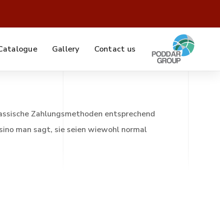
Catalogue
Gallery
Contact us
assische Zahlungsmethoden entsprechend
sino man sagt, sie seien wiewohl normal