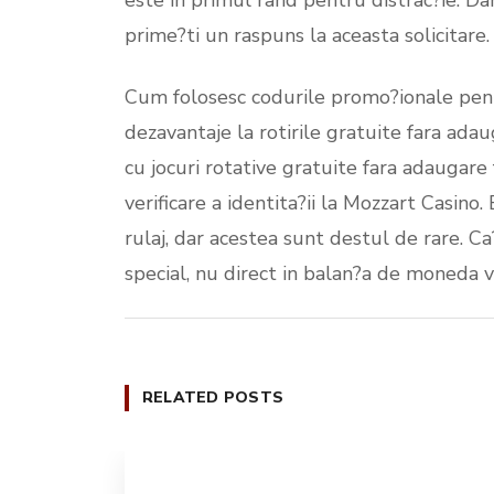
este in primul rand pentru distrac?ie. Dar
prime?ti un raspuns la aceasta solicitare.
Cum folosesc codurile promo?ionale pentr
dezavantaje la rotirile gratuite fara ad
cu jocuri rotative gratuite fara adaugar
verificare a identita?ii la Mozzart Casino. 
rulaj, dar acestea sunt destul de rare. Ca
special, nu direct in balan?a de moneda vi
RELATED POSTS