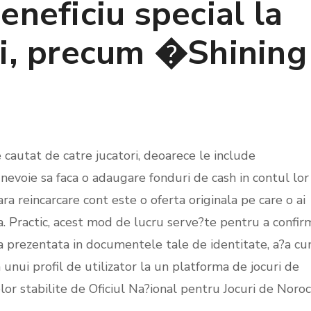
eneficiu special la
ri, precum �Shining
e cautat de catre jucatori, deoarece le include
fi nevoie sa faca o adaugare fonduri de cash in contul lor
a reincarcare cont este o oferta originala pe care o ai
ea. Practic, acest mod de lucru serve?te pentru a confir
ea prezentata in documentele tale de identitate, a?a c
 unui profil de utilizator la un platforma de jocuri de
lor stabilite de Oficiul Na?ional pentru Jocuri de Noroc