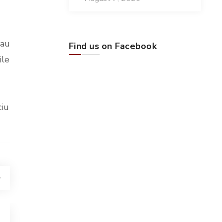
sau
Find us on Facebook
ile
ciu