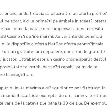
r online, unde trebuie sa bifezi intre un oferta promo?
ul pe sport, aici le prime?ti pe ambele in aceea?i oferta
re bani pune la bataie o recompensa care nu necesita
, 888 Casino i?i de?ine mai multe variante de beneficiu
i. Ai la dispozi?ie o oferta NetBet oferta promo?ionala
et turnuri gratuite fara depunere, dar ?i runde gratuite
u jucator. Ultrabet este un casino online aparut destul
posibilitate te intrebi daca e?ti capabil primi de la
e la inregistrare.
un o limita maxima a ca?tigurilor ce pot fi retrase. In
 moment scurt (de exemplu, de ore), iar in viitor treb
ate varia de la cateva zile pana la 30 de zile. De exempl