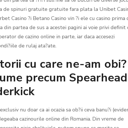
 din partea ta ?i i?i sus?ine sa te bucuri de diverse jocu
 de spinuri gratuite gratuite fara plata la Unibet Casi
erbet Casino ?i Betano Casino vin ?i ele cu casino prima 
 din partea de sus a acestei pagini ai voie privi definit 
rator de cazino online in parte, iar daca accesezi
ndi?iile de rulaj ata?ate.
orii cu care ne-am obi?
i nume precum Spearhead
erkick
exclusiv nu doar ca ai ocazia sa ob?ii ceva banu?i (evide
e degeaba cazinourile online din Romania. Din vreme de