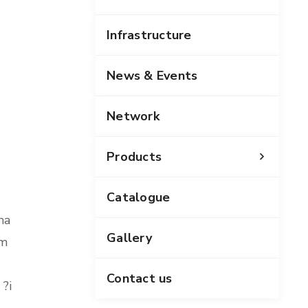
Infrastructure
News & Events
Network
Products
Catalogue
ma
Gallery
um
Contact us
 ?i