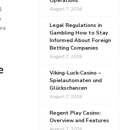
Operations
1
August 7, 2026
a
Legal Regulations in
ara
Gambling How to Stay
Informed About Foreign
Betting Companies
August 7, 2026
e
Viking-Luck-Casino –
Spielautomaten und
Glückschancen
August 7, 2026
Regent Play Casino:
Overview and Features
)
August 7, 2026