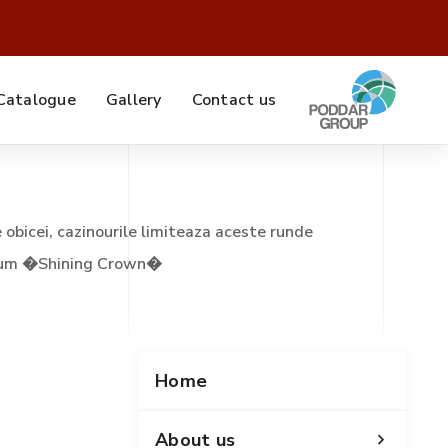
Catalogue
Gallery
Contact us
 obicei, cazinourile limiteaza aceste runde
recum �Shining Crown�
Home
About us