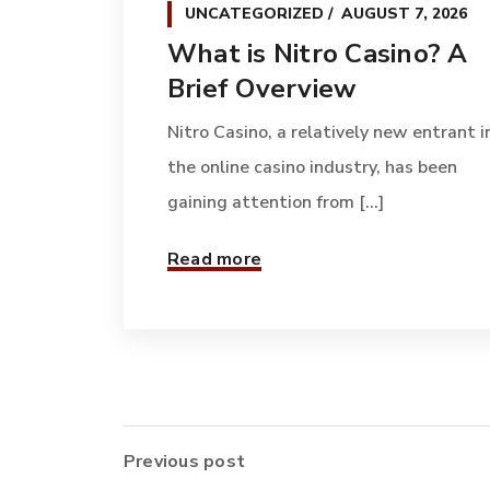
UNCATEGORIZED
AUGUST 7, 2026
What is Nitro Casino? A
Brief Overview
Nitro Casino, a relatively new entrant i
the online casino industry, has been
gaining attention from [...]
Read more
Previous post