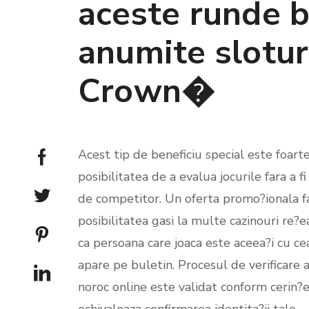
aceste runde b
anumite slotu
Crown�
Acest tip de beneficiu special este foart
posibilitatea de a evalua jocurile fara a 
de competitor. Un oferta promo?ionala far
posibilitatea gasi la multe cazinouri re?
ca persoana care joaca este aceea?i cu c
apare pe buletin. Procesul de verificare a
noroc online este validat conform cerin?e