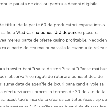
ebuie pariata de cinci ori pentru a deveni eligibila
e titluri de la peste 60 de producatori, expuse intr-o
 sa fie o
Vlad Cazino bonus fără depunere
placere.
vea mereu parte de oferte casino profitabile. Negocie
 ca ai parte de cea mai buna via?a la cazinourile re?ea 
a transfer bani ?i sa te distrezi ?i sa ai ?i ?anse mai bu
 po?i observa ?i ce reguli de rulaj are bonusul deci de
uri suma data de agen?ie de jocuri pana cand ai voie sa
 sa efectuezi acest proces in termen de 30 de zile de la
aci acest lucru inca de la crearea contului. Acest tip de