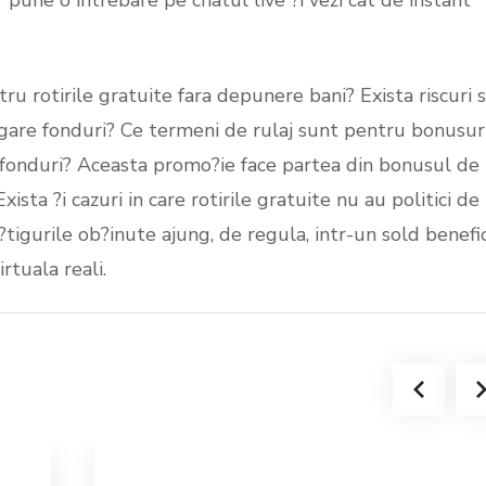
 pune o intrebare pe chatul live ?i vezi cat de instant
u rotirile gratuite fara depunere bani? Exista riscuri 
augare fonduri? Ce termeni de rulaj sunt pentru bonusur
e fonduri? Aceasta promo?ie face partea din bonusul de
Exista ?i cazuri in care rotirile gratuite nu au politici de
?tigurile ob?inute ajung, de regula, intr-un sold benefi
rtuala reali.