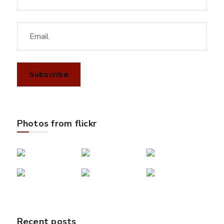
Photos from flickr
Recent posts