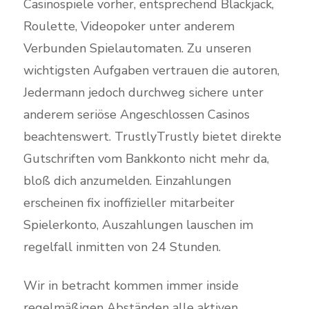
Casinospiele vorher, entsprechend Blackjack,
Roulette, Videopoker unter anderem
Verbunden Spielautomaten. Zu unseren
wichtigsten Aufgaben vertrauen die autoren,
Jedermann jedoch durchweg sichere unter
anderem seriöse Angeschlossen Casinos
beachtenswert. TrustlyTrustly bietet direkte
Gutschriften vom Bankkonto nicht mehr da,
bloß dich anzumelden. Einzahlungen
erscheinen fix inoffizieller mitarbeiter
Spielerkonto, Auszahlungen lauschen im
regelfall inmitten von 24 Stunden.
Wir in betracht kommen immer inside
regelmäßigen Abständen alle aktiven