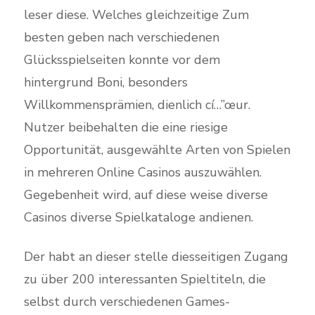
leser diese.
Welches gleichzeitige Zum
besten geben nach verschiedenen
Glücksspielseiten konnte vor dem
hintergrund Boni, besonders
Willkommensprämien, dienlich cí…”œur.
Nutzer beibehalten die eine riesige
Opportunität, ausgewählte Arten von Spielen
in mehreren Online Casinos auszuwählen.
Gegebenheit wird, auf diese weise diverse
Casinos diverse Spielkataloge andienen.
Der habt an dieser stelle diesseitigen Zugang
zu über 200 interessanten Spieltiteln, die
selbst durch verschiedenen Games-