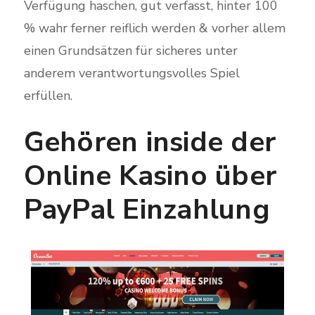
Verfügung haschen, gut verfasst, hinter 100
% wahr ferner reiflich werden & vorher allem
einen Grundsätzen für sicheres unter
anderem verantwortungsvolles Spiel
erfüllen.
Gehören inside der
Online Kasino über
PayPal Einzahlung