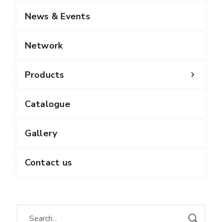
News & Events
Network
Products
Catalogue
Gallery
Contact us