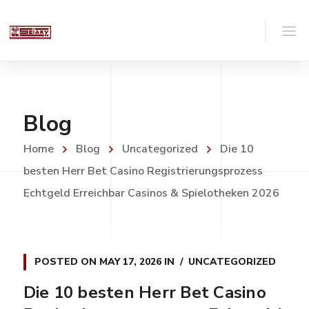
Blog
Home
Blog
Uncategorized
Die 10
besten Herr Bet Casino Registrierungsprozess
Echtgeld Erreichbar Casinos & Spielotheken 2026
POSTED ON
MAY 17, 2026
IN
UNCATEGORIZED
Die 10 besten Herr Bet Casino