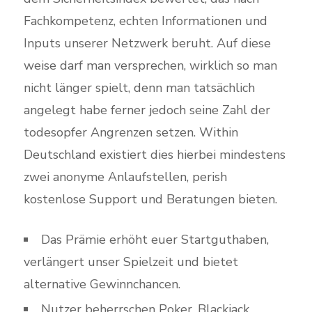
Fachkompetenz, echten Informationen und
Inputs unserer Netzwerk beruht. Auf diese
weise darf man versprechen, wirklich so man
nicht länger spielt, denn man tatsächlich
angelegt habe ferner jedoch seine Zahl der
todesopfer Angrenzen setzen. Within
Deutschland existiert dies hierbei mindestens
zwei anonyme Anlaufstellen, perish
kostenlose Support und Beratungen bieten.
Das Prämie erhöht euer Startguthaben,
verlängert unser Spielzeit und bietet
alternative Gewinnchancen.
Nutzer beherrschen Poker, Blackjack,