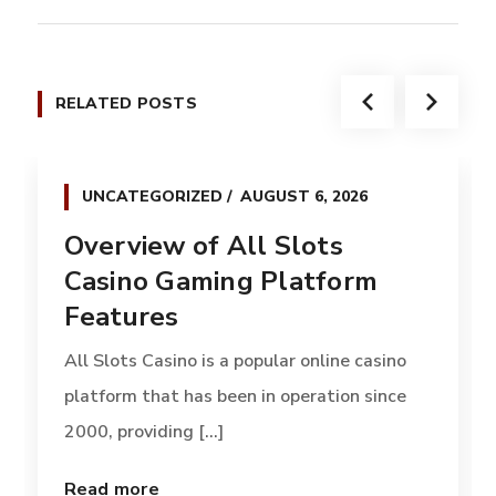
RELATED POSTS
UNCATEGORIZED
AUGUST 6, 2026
Overview of All Slots
Casino Gaming Platform
Features
All Slots Casino is a popular online casino
platform that has been in operation since
2000, providing [...]
Read more