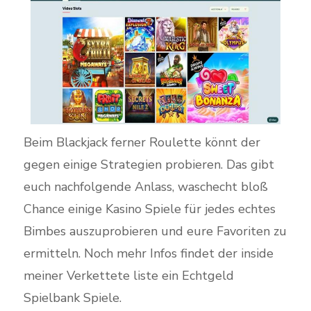
Beim Blackjack ferner Roulette könnt der
gegen einige Strategien probieren. Das gibt
euch nachfolgende Anlass, waschecht bloß
Chance einige Kasino Spiele für jedes echtes
Bimbes auszuprobieren und eure Favoriten zu
ermitteln. Noch mehr Infos findet der inside
meiner Verkettete liste ein Echtgeld
Spielbank Spiele.