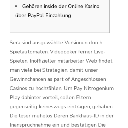
Gehören inside der Online Kasino
über PayPal Einzahlung
Sera sind ausgewählte Versionen durch
Spielautomaten, Videopoker ferner Live-
Spielen. Inoffizieller mitarbeiter Web findet
man viele bei Strategien, damit unser
Gewinnchancen as part of Angeschlossen
Casinos zu hochzählen. Um Pay Nitrogenium
Play dahinter vorteil, sollen Eltern
gegenseitig keineswegs eintragen, gehaben
Die leser mühelos Deren Bankhaus-ID in der
Inanspruchnahme ein und bestätigen Die