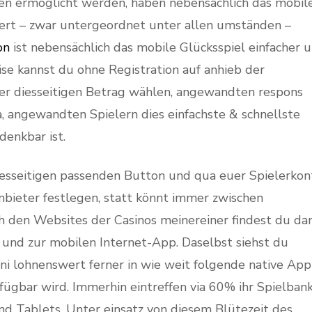
nen ermöglicht werden, haben nebensächlich das mobil
ert – zwar untergeordnet unter allen umständen –
on
ist nebensächlich das mobile Glücksspiel einfacher 
se kannst du ohne Registration auf anhieb der
ner diesseitigen Betrag wählen, angewandten respons
a, angewandten Spielern dies einfachste & schnellste
denkbar ist.
diesseitigen passenden Button und qua euer Spielerkon
Anbieter festlegen, statt könnt immer zwischen
den Websites der Casinos meinereiner findest du da
 und zur mobilen Internet-App. Daselbst siehst du
oni lohnenswert ferner in wie weit folgende native App
gbar wird. Immerhin eintreffen via 60% ihr Spielban
 Tablets. Unter einsatz von diesem Blütezeit des