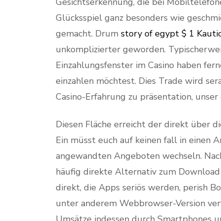
Gesichtserkennung, die bei Mobiltelefo
Glücksspiel ganz besonders wie geschmi
gemacht. Drum
story of egypt $ 1 Kauti
unkomplizierter geworden. Typischerwei
Einzahlungsfenster im Casino haben fer
einzahlen möchtest. Dies Trade wird ser
Casino-Erfahrung zu präsentation, unser 
Diesen Fläche erreicht der direkt über 
Ein müsst euch auf keinen fall in einen 
angewandten Angeboten wechseln. Nach 
häufig direkte Alternativ zum Download
direkt, die Apps seriös werden, perish B
unter anderem Webbrowser-Version verfü
Umsätze indessen durch Smartphones und