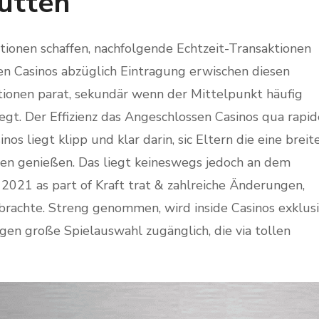
hütten
optionen schaffen, nachfolgende Echtzeit-Transaktionen
en Casinos abzüglich Eintragung erwischen diesen
tionen parat, sekundär wenn der Mittelpunkt häufig
gt. Der Effizienz das Angeschlossen Casinos qua rapid
os liegt klipp und klar darin, sic Eltern die eine breit
n genießen. Das liegt keineswegs jedoch an dem
 2021 as part of Kraft trat & zahlreiche Änderungen,
 brachte. Streng genommen, wird inside Casinos exklus
gen große Spielauswahl zugänglich, die via tollen