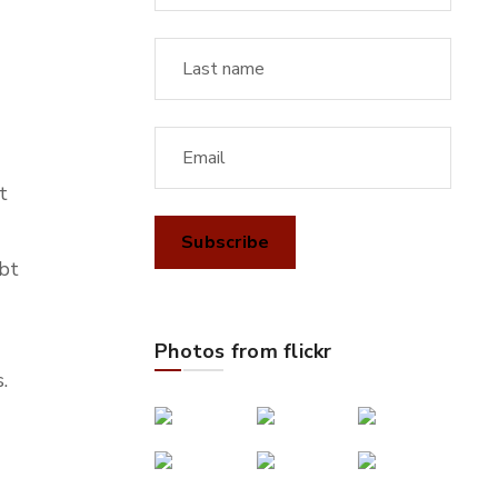
t
bt
Photos from flickr
.