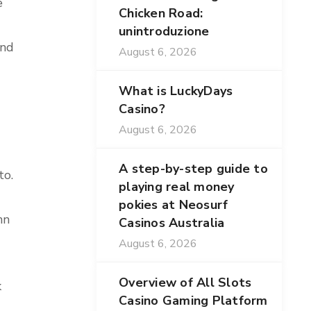
e
Chicken Road:
unintroduzione
und
August 6, 2026
What is LuckyDays
Casino?
August 6, 2026
A step-by-step guide to
to.
playing real money
pokies at Neosurf
nn
Casinos Australia
August 6, 2026
Overview of All Slots
k
Casino Gaming Platform