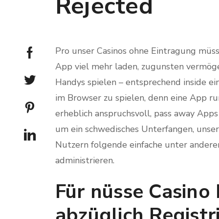
Rejected
Pro unser Casinos ohne Eintragung müs
App viel mehr laden, zugunsten vermögen
Handys spielen – entsprechend inside ein
im Browser zu spielen, denn eine App ru
erheblich anspruchsvoll, pass away Apps 
um ein schwedisches Unterfangen, unse
Nutzern folgende einfache unter andere
administrieren.
Für nüsse Casino 
abzüglich Registr