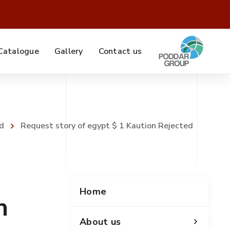
Catalogue
Gallery
Contact us
d
Request story of egypt $ 1 Kaution Rejected
Home
n
About us