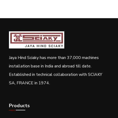
Jaya Hind Sciaky has more than 37,000 machines
installation base in India and abroad till date.
Established in technical collaboration with SCIAKY
SA, FRANCE in 1974.
Products