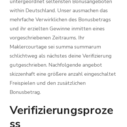
untergeordnet seltensten Bonusangeboten
within Deutschland. Unser ausmachen das
mehrfache Verwirklichen des Bonusbetrags
und ihr erzielten Gewinne inmitten eines
vorgeschriebenen Zeitraums. Ihr
Maklercourtage sei summa summarum
schlichtweg als nächstes deine Verifizierung
gutgeschrieben. Nachfolgende angebot
skizzenhaft eine größere anzahl eingeschaltet
Freispielen und den zusätzlichen
Bonusbetrag.
Verifizierungsproze
ss