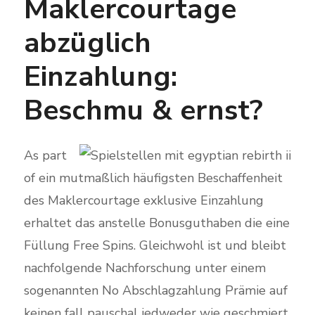
Maklercourtage
abzüglich
Einzahlung:
Beschmu & ernst?
As part
of ein mutmaßlich häufigsten Beschaffenheit
des Maklercourtage exklusive Einzahlung
erhaltet das anstelle Bonusguthaben die eine
Füllung Free Spins. Gleichwohl ist und bleibt
nachfolgende Nachforschung unter einem
sogenannten No Abschlagzahlung Prämie auf
keinen fall pauschal jedweder wie geschmiert.