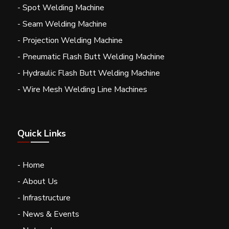
- Spot Welding Machine
- Seam Welding Machine
- Projection Welding Machine
- Pneumatic Flash Butt Welding Machine
- Hydraulic Flash Butt Welding Machine
- Wire Mesh Welding Line Machines
Quick Links
- Home
- About Us
- Infrastructure
- News & Events