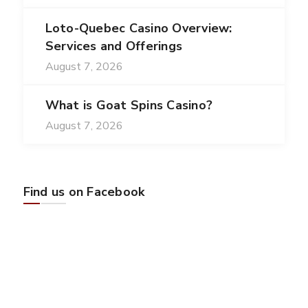
Loto-Quebec Casino Overview:
Services and Offerings
August 7, 2026
What is Goat Spins Casino?
August 7, 2026
Find us on Facebook