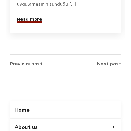
uygulamasının sunduğu [...]
Read more
Previous post
Next post
Home
About us