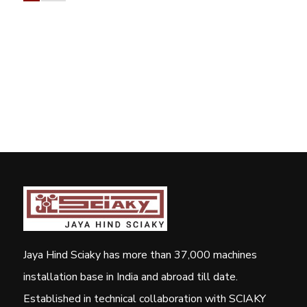
Jaya Hind Sciaky has more than 37,000 machines
installation base in India and abroad till date.
Established in technical collaboration with SCIAKY