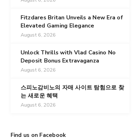
August 6, 2026
Fitzdares Britan Unveils a New Era of
Elevated Gaming Elegance
August 6, 2026
Unlock Thrills with Vlad Casino No
Deposit Bonus Extravaganza
August 6, 2026
스피노감비노의 자매 사이트 탐험으로 찾
는 새로운 혜택
August 6, 2026
Find us on Facebook