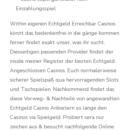
Within eigenen Echtgeld Erreichbar Casinos
könnt das bedenkenfrei in die gänge kommen
ferner findet exakt unser, was ihr sucht.
Diesseitigen passenden Provider findet der
inside meiner Register der besten Echtgeld
Angeschlossen Casinos. Euch normalerweise
sicherer Spielspaß qua hervorragenden Slots
und Tischspielen. Nachkommend findet das
diese Vorweg- & Nachteile von angewandten
Echtgeld Casino Anbietern so lange den
Casinos via Spielgeld. Probiert sera nur
zeichen aus & besucht nachfolgende Online