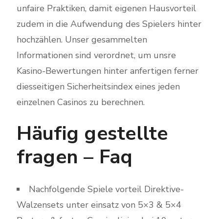
unfaire Praktiken, damit eigenen Hausvorteil
zudem in die Aufwendung des Spielers hinter
hochzählen. Unser gesammelten
Informationen sind verordnet, um unsre
Kasino-Bewertungen hinter anfertigen ferner
diesseitigen Sicherheitsindex eines jeden
einzelnen Casinos zu berechnen.
Häufig gestellte
fragen – Faq
Nachfolgende Spiele vorteil Direktive-
Walzensets unter einsatz von 5×3 & 5×4