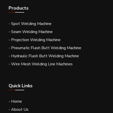
Products
- Spot Welding Machine
- Seam Welding Machine
- Projection Welding Machine
- Pneumatic Flash Butt Welding Machine
- Hydraulic Flash Butt Welding Machine
- Wire Mesh Welding Line Machines
Quick Links
- Home
- About Us