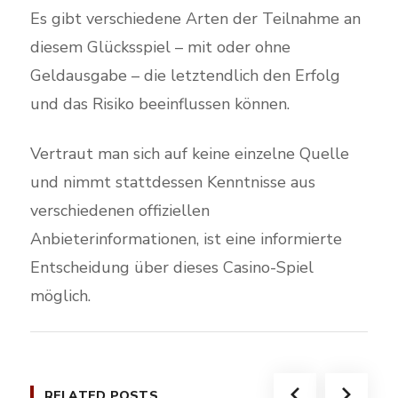
Es gibt verschiedene Arten der Teilnahme an
diesem Glücksspiel – mit oder ohne
Geldausgabe – die letztendlich den Erfolg
und das Risiko beeinflussen können.
Vertraut man sich auf keine einzelne Quelle
und nimmt stattdessen Kenntnisse aus
verschiedenen offiziellen
Anbieterinformationen, ist eine informierte
Entscheidung über dieses Casino-Spiel
möglich.
RELATED POSTS