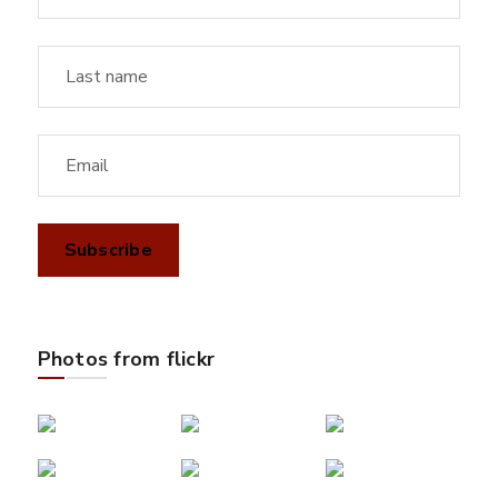
Photos from flickr