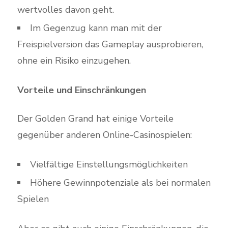
wertvolles davon geht.
Im Gegenzug kann man mit der
Freispielversion das Gameplay ausprobieren,
ohne ein Risiko einzugehen.
Vorteile und Einschränkungen
Der Golden Grand hat einige Vorteile
gegenüber anderen Online-Casinospielen:
Vielfältige Einstellungsmöglichkeiten
Höhere Gewinnpotenziale als bei normalen
Spielen