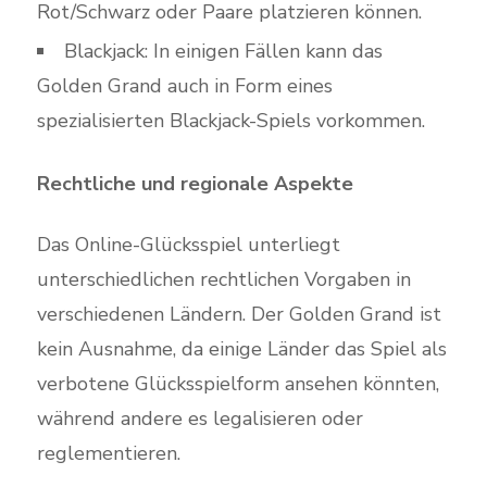
Rot/Schwarz oder Paare platzieren können.
Blackjack: In einigen Fällen kann das
Golden Grand auch in Form eines
spezialisierten Blackjack-Spiels vorkommen.
Rechtliche und regionale Aspekte
Das Online-Glücksspiel unterliegt
unterschiedlichen rechtlichen Vorgaben in
verschiedenen Ländern. Der Golden Grand ist
kein Ausnahme, da einige Länder das Spiel als
verbotene Glücksspielform ansehen könnten,
während andere es legalisieren oder
reglementieren.