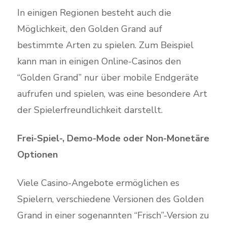
In einigen Regionen besteht auch die
Möglichkeit, den Golden Grand auf
bestimmte Arten zu spielen. Zum Beispiel
kann man in einigen Online-Casinos den
“Golden Grand” nur über mobile Endgeräte
aufrufen und spielen, was eine besondere Art
der Spielerfreundlichkeit darstellt.
Frei-Spiel-, Demo-Mode oder Non-Monetäre
Optionen
Viele Casino-Angebote ermöglichen es
Spielern, verschiedene Versionen des Golden
Grand in einer sogenannten “Frisch”-Version zu