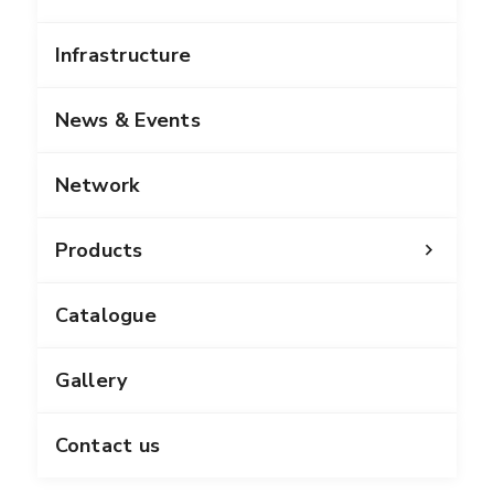
Infrastructure
News & Events
Network
Products
Catalogue
Gallery
Contact us